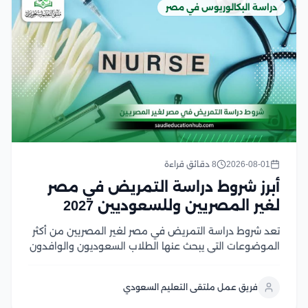
دراسة البكالوريوس في مصر
2026-08-01
8 دقائق قراءة
أبرز شروط دراسة التمريض في مصر
لغير المصريين وللسعوديين 2027
تعد شروط دراسة التمريض في مصر لغير المصريين من أكثر
الموضوعات التي يبحث عنها الطلاب السعوديون والوافدون
الراغبون في الالتحاق بكليات التمريض المصرية، لما تتميز به
من جودة أكاديمية، وتدريب عملي متطور، وشهادات تحظى
فريق عمل ملتقى التعليم السعودي
باعتراف واسع في العديد من الدول...