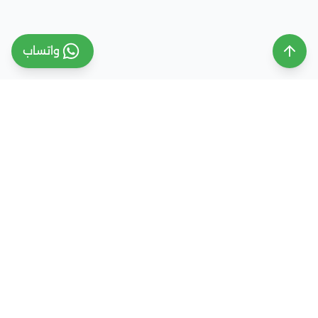
واتساب
ملتقى التعليم السعودي
ملتقى التعليم السعودي منصة تعليمية متخصصة تهدف
إلى تقديم معلومات موثوقة ومحدثة حول التعليم في
المملكة العربية السعودية، تشمل الجامعات، التخصصات،
شروط القبول، والفرص التعليمية المختلفة. كما نقدم
خدمات متكاملة للتسجيل والقبول الجامعي في وجهات
دراسية متعددة مثل مصر، الإمارات، ألمانيا، تركيا وغيرها من
الدول، مع إرشاد أكاديمي احترافي يساعد الطلاب والطالبات
على اختيار المسار التعليمي الأنسب واتخاذ القرار الصحيح بما
يتوافق مع طموحاتهم ومستقبلهم الأكاديمي.