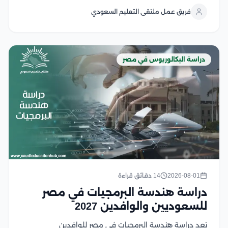
حيث تجمع كليات الإعلام في الجامعات المصرية بين الجودة
فريق عمل ملتقى التعليم السعودي
الأكاديمية، والتدريب العملي، والشهادات المعترف بها، مع...
دراسة البكالوريوس في مصر
2026-08-01
14 دقائق قراءة
دراسة هندسة البرمجيات في مصر
للسعوديين والوافدين 2027
تعد دراسة هندسة البرمجيات في مصر للوافدين