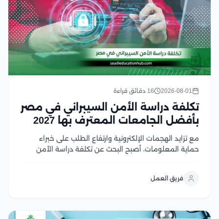
2026-08-01
16 دقائق قراءة
تكلفة دراسة الأمن السيبراني في مصر
بأفضل الجامعات المعترف بها 2027
مع تزايد الهجمات الإلكترونية وارتفاع الطلب على خبراء
حماية المعلومات، أصبح البحث عن تكلفة دراسة الأمن
السيبراني في مصر من أولويات الطلاب الراغبين في دخول
هذا المجال الواعد، لكن اختلاف الرسوم بين الجامعات قد
فريق العمل
يجعل اتخاذ القرار أكثر صعوبة لحسن...