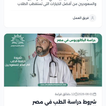
والسعوديين من أفضل الخيارات التي تستقطب الطلاب
السعوديين والوافدين الراغبين في الالتحاق بتخصص يجمع
بين الابتكار، والطلب المرتفع في سوق العمل، والفرص
فريق العمل
الوظيفية محليًا ودوليًا، وتوفر الجامعات المصرية برامج
أكاديمية متطورة تعتمد على...
دراسة البكالوريوس في مصر
2026-08-01
12 دقائق قراءة
شروط دراسة الطب في مصر