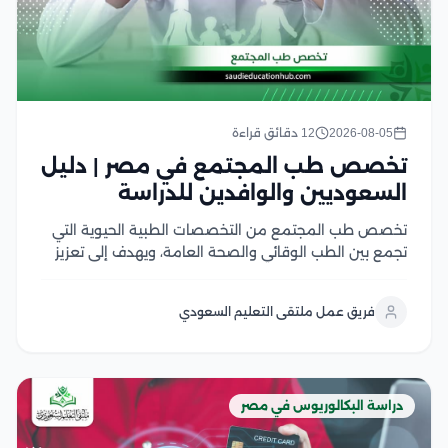
2026-08-05
12 دقائق قراءة
تخصص طب المجتمع في مصر | دليل
السعوديين والوافدين للدراسة
تخصص طب المجتمع من التخصصات الطبية الحيوية التي
تجمع بين الطب الوقائي والصحة العامة، ويهدف إلى تعزيز
صحة الأفراد والمجتمعات من خلال الوقاية من الأمراض،
ودراسة أسباب انتشارها، ووضع الخطط الصحية للحد منها
فريق عمل ملتقى التعليم السعودي
ويشهد هذا التخصص إقبالًا كبير من الطلاب...
دراسة البكالوريوس في مصر