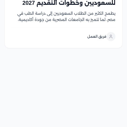
للسعوديين وخطوات التقديم 2027
يطمح الكثير من الطلاب السعوديين إلى دراسة الطب في
مصر، لما تتميز به الجامعات المصرية من جودة أكاديمية،
واعتماد واسع، ورسوم دراسية تنافسية مقارنة بالعديد من
الوجهات التعليمية الأخرى، إلا أن الالتحاق بكليات الطب
فريق العمل
يتطلب استيفاء مجموعة من الشروط، في...