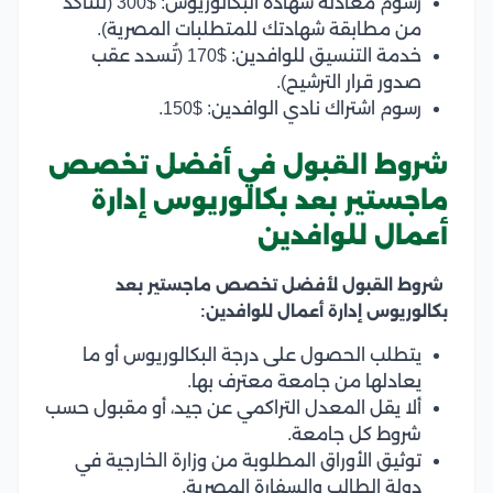
رسوم معادلة شهادة البكالوريوس: $300 (للتأكد
من مطابقة شهادتك للمتطلبات المصرية).
خدمة التنسيق للوافدين: $170 (تُسدد عقب
صدور قرار الترشيح).
رسوم اشتراك نادي الوافدين: $150.
شروط القبول في أفضل تخصص
ماجستير بعد بكالوريوس إدارة
أعمال للوافدين
شروط القبول لأفضل تخصص ماجستير بعد
بكالوريوس إدارة أعمال للوافدين:
يتطلب الحصول على درجة البكالوريوس أو ما
يعادلها من جامعة معترف بها.
ألا يقل المعدل التراكمي عن جيد، أو مقبول حسب
شروط كل جامعة.
توثيق الأوراق المطلوبة من وزارة الخارجية في
دولة الطالب والسفارة المصرية.