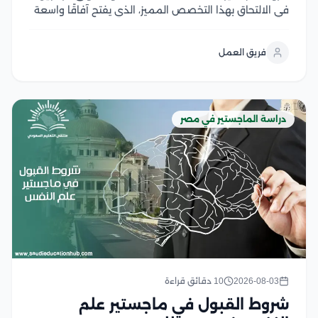
في الالتحاق بهذا التخصص المميز، الذي يفتح آفاقًا واسعة
للعمل في مجالات الرعاية الصحية والبحث والتخطيط
الصحي، ومع تزايد أهمية الصحة العامة عالميًا، أصبح اختيار
فريق العمل
البرنامج المناسب ومعرفة متطلبات القبول أمر ضروري...
دراسة الماجستير في مصر
2026-08-03
10 دقائق قراءة
شروط القبول في ماجستير علم