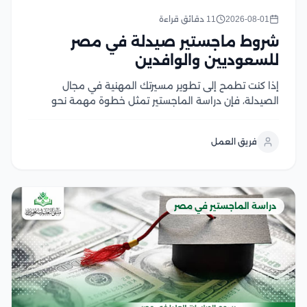
2026-08-01
11 دقائق قراءة
شروط ماجستير صيدلة في مصر
للسعوديين والوافدين
إذا كنت تطمح إلى تطوير مسيرتك المهنية في مجال
الصيدلة، فإن دراسة الماجستير تمثل خطوة مهمة نحو
اكتساب خبرات علمية وعملية متقدمة، لكن قبل التقديم
من الضروري التعرف على شروط ماجستير صيدلة، ومتطلبات
فريق العمل
القبول، والوثائق المطلوبة، وآلية التسجيل في الجامعات...
دراسة الماجستير في مصر