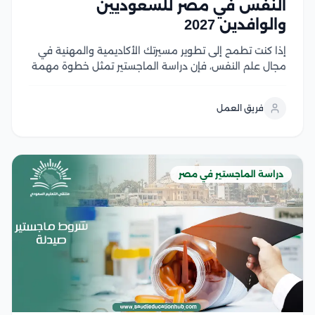
النفس في مصر للسعوديين
والوافدين 2027
إذا كنت تطمح إلى تطوير مسيرتك الأكاديمية والمهنية في
مجال علم النفس، فإن دراسة الماجستير تمثل خطوة مهمة
نحو تحقيق أهدافك، لكن قبل التقديم من الضروري التعرف
على شروط القبول ومتطلبات الجامعات المختلفة لضمان
فريق العمل
استعدادك الكامل، وفي هذا المقال نستعرض...
دراسة الماجستير في مصر