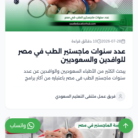
2026-07-28
10 دقائق قراءة
عدد سنوات ماجستير الطب في مصر
للوافدين والسعوديين
يبحث الكثير من الأطباء السعوديين والوافدين عن عدد
سنوات ماجستير الطب في مصر باعتباره من أكثر برامج
الدراسات العليا إقبالًا، لما يوفره من تأهيل أكاديمي متقدم
وتدريب سريري داخل الجامعات والمستشفيات التعليمية،
فريق عمل ملتقى التعليم السعودي
كما يهتم الأطباء بمعرفة مدة دراسة الماجستير في...
واتساب
دراسة الماجستير في مصر