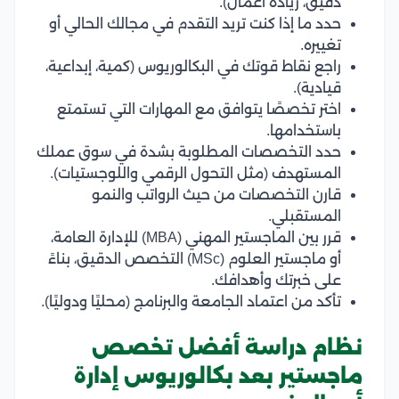
دقيق، ريادة أعمال).
حدد ما إذا كنت تريد التقدم في مجالك الحالي أو
تغييره.
راجع نقاط قوتك في البكالوريوس (كمية، إبداعية،
قيادية).
اختر تخصصًا يتوافق مع المهارات التي تستمتع
باستخدامها.
حدد التخصصات المطلوبة بشدة في سوق عملك
المستهدف (مثل التحول الرقمي واللوجستيات).
قارن التخصصات من حيث الرواتب والنمو
المستقبلي.
قرر بين الماجستير المهني (MBA) للإدارة العامة،
أو ماجستير العلوم (MSc) التخصص الدقيق، بناءً
على خبرتك وأهدافك.
تأكد من اعتماد الجامعة والبرنامج (محليًا ودوليًا).
نظام دراسة أفضل تخصص
ماجستير بعد بكالوريوس إدارة