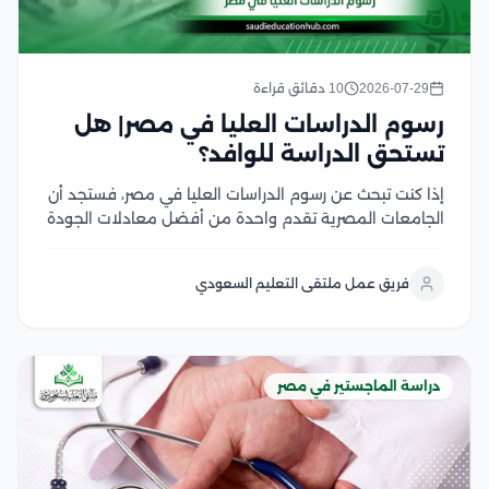
2026-07-29
10 دقائق قراءة
رسوم الدراسات العليا في مصر| هل
تستحق الدراسة للوافد؟
إذا كنت تبحث عن رسوم الدراسات العليا في مصر، فستجد أن
الجامعات المصرية تقدم واحدة من أفضل معادلات الجودة
مقابل التكلفة في المنطقة العربية، سواء في برامج
الماجستير أو الدكتوراه، وتختلف الرسوم بحسب نوع الجامعة،
فريق عمل ملتقى التعليم السعودي
والتخصص، والدرجة العلمية، مع وجود...
دراسة الماجستير في مصر