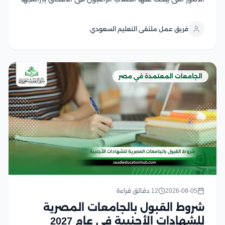
الأكاديمية، حيث تختلف المتطلبات حسب المرحلة الدراسية
والتخصص وتشمل الشروط الأساسية المؤهلات الدراسية
فريق عمل ملتقى التعليم السعودي
المطلوبة، واستيفاء معايير القبول، وتقديم المستندات
اللازمة للطلاب...
الجامعات المعتمدة في مصر
2026-08-05
12 دقائق قراءة
شروط القبول بالجامعات المصرية
للشهادات الأجنبية في عام 2027