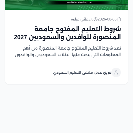
2026-08-05
8 دقائق قراءة
شروط التعليم المفتوح جامعة
المنصورة للوافدين والسعوديين 2027
تعد شروط التعليم المفتوح جامعة المنصورة من أهم
المعلومات التي يبحث عنها الطلاب السعوديون والوافدون
الراغبون في الالتحاق ببرامج تعليمية مرنة من جامعة
عريقة، حيث يوفر النظام فرصة مميزة لاستكمال الدراسة
فريق عمل ملتقى التعليم السعودي
وفق متطلبات مناسبة للدارسين في هذا المقال سوف
نتعرف...