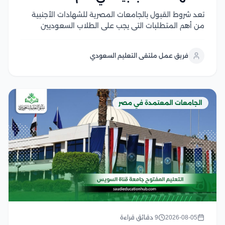
تعد شروط القبول بالجامعات المصرية للشهادات الأجنبية
من أهم المتطلبات التي يجب على الطلاب السعوديين
والوافدين معرفتها قبل بدء إجراءات التقديم، حيث تعتمد
الجامعات المصرية على ضوابط محددة تشمل معادلة
فريق عمل ملتقى التعليم السعودي
الشهادة، واستيفاء المواد المؤهلة، وتحقيق متطلبات
القبول لكل تخصص وخلال...
الجامعات المعتمدة في مصر
2026-08-05
9 دقائق قراءة