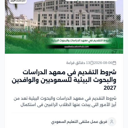
2026-08-06
13 دقائق قراءة
شروط التقديم في معهد الدراسات
والبحوث البيئية للسعوديين والوافدين
2027
شروط التقديم في معهد الدراسات والبحوث البيئية تعد من
أبرز الأمور التي يبحث عنها الطلاب الراغبين في استكمال
دراساتهم العليا في مصر، وتشمل هذه الشروط استيفاء
المؤهل الأكاديمي المناسب، واستكمال المستندات
فريق عمل ملتقى التعليم السعودي
المطلوبة، والالتزام بالضوابط التي يحددها المعهد والجهات