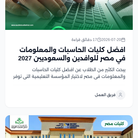
2026-07-20
17 دقائق قراءة
افضل كليات الحاسبات والمعلومات
في مصر للوافدين والسعوديين 2027
يبحث الكثير من الطلاب عن افضل كليات الحاسبات
والمعلومات في مصر لاختيار المؤسسة التعليمية التي توفر
تعليم متميز وفرص قوية في سوق العمل، ومع تزايد
الطلب على تخصصات البرمجة، والذكاء الاصطناعي، وعلوم
فريق العمل
البيانات، أصبحت المقارنة بين الكليات من حيث الجودة،...
كليات مصر