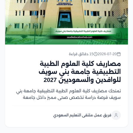
2026-07-20
15 دقائق قراءة
مصاريف كلية العلوم الطبية
التطبيقية جامعة بني سويف
للوافدين والسعوديين 2027
تمنحك مصاريف كلية العلوم الطبية التطبيقية جامعة بني
سويف فرصة دراسة تخصص صحي مميز داخل جامعة
حكومية مصرية معترف بها، يجمع بين قوة التعليم
الأكاديمي والتدريب العملي والتأهيل لسوق العمل الطبي
فريق عمل ملتقى التعليم السعودي
الحديث، وتُعد الكلية خيارًا جذابًا للطلاب الوافدين
والسعوديين الباحثين...