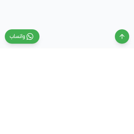
واتساب
ملتقى التعليم السعودي
ملتقى التعليم السعودي منصة تعليمية متخصصة تهدف
إلى تقديم معلومات موثوقة ومحدثة حول التعليم في
المملكة العربية السعودية، تشمل الجامعات، التخصصات،
شروط القبول، والفرص التعليمية المختلفة. كما نقدم
خدمات متكاملة للتسجيل والقبول الجامعي في وجهات
دراسية متعددة مثل مصر، الإمارات، ألمانيا، تركيا وغيرها من
الدول، مع إرشاد أكاديمي احترافي يساعد الطلاب والطالبات
على اختيار المسار التعليمي الأنسب واتخاذ القرار الصحيح بما