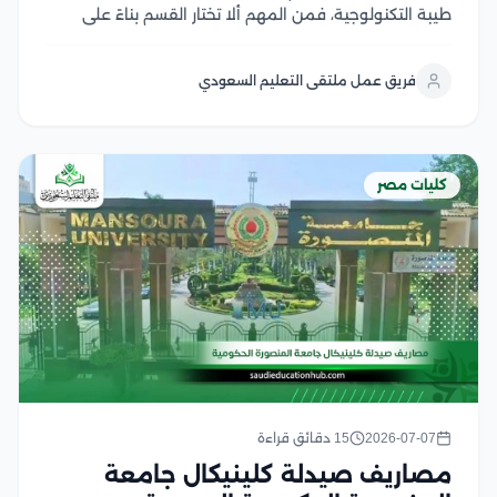
طيبة التكنولوجية، فمن المهم ألا تختار القسم بناءً على
اسمه فقط، بل وفق مستقبله الوظيفي، وطبيعة الدراسة،
وفرص التدريب، والقطاعات التي يمكن العمل بها بعد التخرج
فريق عمل ملتقى التعليم السعودي
وتتميز الكلية بتقديم برامج تكنولوجية...
كليات مصر
2026-07-07
15 دقائق قراءة
مصاريف صيدلة كلينيكال جامعة