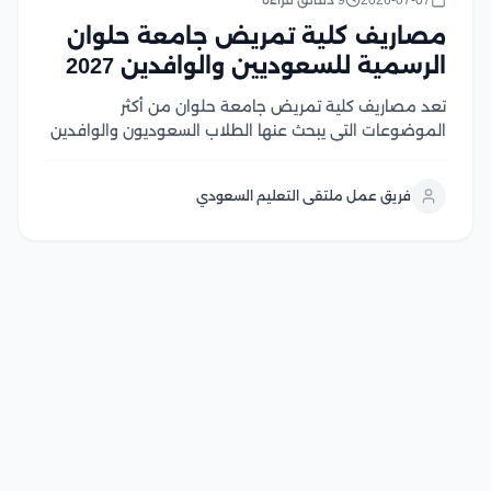
2026-07-07
9 دقائق قراءة
مصاريف كلية تمريض جامعة حلوان
الرسمية للسعوديين والوافدين 2027
تعد مصاريف كلية تمريض جامعة حلوان من أكثر
الموضوعات التي يبحث عنها الطلاب السعوديون والوافدين
الراغبين في دراسة التمريض داخل مصر، لما تتميز به
الجامعة من مستوى أكاديمي قوي، وتدريب عملي متطور،
فريق عمل ملتقى التعليم السعودي
وشهادة معترف بها تفتح آفاقًا واسعة للعمل داخل...