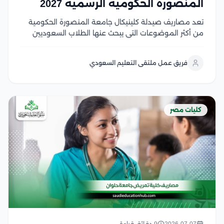
المنصورة الحكومية الرسمية 2027
تعد مصاريف صيدلة كلينيكال جامعة المنصورة الحكومية
من أكثر الموضوعات التي يبحث عنها الطلاب السعوديين
والوافدين الراغبون في دراسة الصيدلة الإكلينيكية داخل
واحدة من أقوى الجامعات الحكومية المصرية، لما تتميز به
فريق عمل ملتقى التعليم السعودي
من جودة أكاديمية، وتدريب عملي، وشهادة معترف بها
محليًا...
كليات مصر