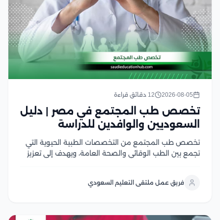
2026-08-05
12 دقائق قراءة
تخصص طب المجتمع في مصر | دليل
السعوديين والوافدين للدراسة
تخصص طب المجتمع من التخصصات الطبية الحيوية التي
تجمع بين الطب الوقائي والصحة العامة، ويهدف إلى تعزيز
صحة الأفراد والمجتمعات من خلال الوقاية من الأمراض،
ودراسة أسباب انتشارها، ووضع الخطط الصحية للحد منها
فريق عمل ملتقى التعليم السعودي
ويشهد هذا التخصص إقبالًا كبير من الطلاب...