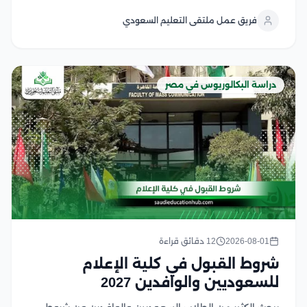
من جودة أكاديمية، وتدريب عملي متطور، وشهادات تحظى
فريق عمل ملتقى التعليم السعودي
باعتراف واسع في العديد من الدول...
دراسة البكالوريوس في مصر
2026-08-01
12 دقائق قراءة
شروط القبول في كلية الإعلام
للسعوديين والوافدين 2027