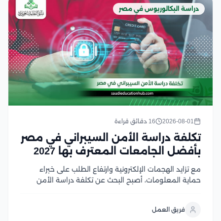
دراسة البكالوريوس في مصر
2026-08-01
16 دقائق قراءة
تكلفة دراسة الأمن السيبراني في مصر
بأفضل الجامعات المعترف بها 2027
مع تزايد الهجمات الإلكترونية وارتفاع الطلب على خبراء
حماية المعلومات، أصبح البحث عن تكلفة دراسة الأمن
السيبراني في مصر من أولويات الطلاب الراغبين في دخول
هذا المجال الواعد، لكن اختلاف الرسوم بين الجامعات قد
فريق العمل
يجعل اتخاذ القرار أكثر صعوبة لحسن...