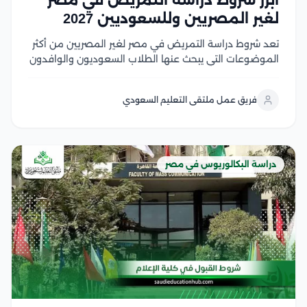
أبرز شروط دراسة التمريض في مصر
لغير المصريين وللسعوديين 2027
تعد شروط دراسة التمريض في مصر لغير المصريين من أكثر
الموضوعات التي يبحث عنها الطلاب السعوديون والوافدون
الراغبون في الالتحاق بكليات التمريض المصرية، لما تتميز به
من جودة أكاديمية، وتدريب عملي متطور، وشهادات تحظى
فريق عمل ملتقى التعليم السعودي
باعتراف واسع في العديد من الدول...
دراسة البكالوريوس في مصر