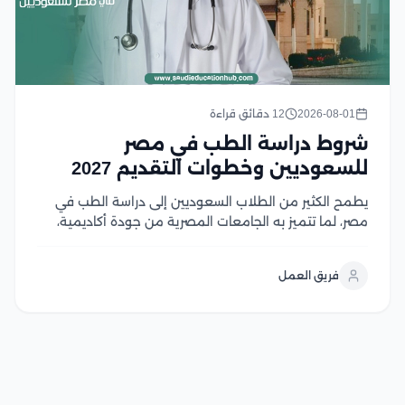
2026-08-01
12 دقائق قراءة
شروط دراسة الطب في مصر
للسعوديين وخطوات التقديم 2027
يطمح الكثير من الطلاب السعوديين إلى دراسة الطب في
مصر، لما تتميز به الجامعات المصرية من جودة أكاديمية،
واعتماد واسع، ورسوم دراسية تنافسية مقارنة بالعديد من
الوجهات التعليمية الأخرى، إلا أن الالتحاق بكليات الطب
فريق العمل
يتطلب استيفاء مجموعة من الشروط، في...