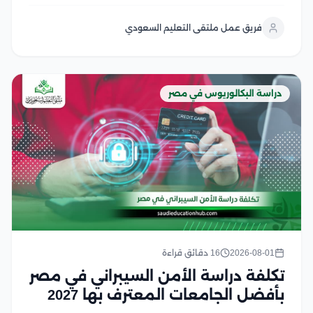
صحة الأفراد والمجتمعات من خلال الوقاية من الأمراض،
ودراسة أسباب انتشارها، ووضع الخطط الصحية للحد منها
فريق عمل ملتقى التعليم السعودي
ويشهد هذا التخصص إقبالًا كبير من الطلاب...
دراسة البكالوريوس في مصر
2026-08-01
16 دقائق قراءة
تكلفة دراسة الأمن السيبراني في مصر
بأفضل الجامعات المعترف بها 2027