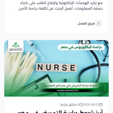
مع تزايد الهجمات الإلكترونية وارتفاع الطلب على خبراء
حماية المعلومات، أصبح البحث عن تكلفة دراسة الأمن
السيبراني في مصر من أولويات الطلاب الراغبين في دخول
هذا المجال الواعد، لكن اختلاف الرسوم بين الجامعات قد
فريق العمل
يجعل اتخاذ القرار أكثر صعوبة لحسن...
دراسة البكالوريوس في مصر
2026-08-01
8 دقائق قراءة