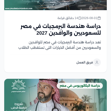
2026-08-01
14 دقائق قراءة
دراسة هندسة البرمجيات في مصر
للسعوديين والوافدين 2027
تعد دراسة هندسة البرمجيات في مصر للوافدين
والسعوديين من أفضل الخيارات التي تستقطب الطلاب
السعوديين والوافدين الراغبين في الالتحاق بتخصص يجمع
بين الابتكار، والطلب المرتفع في سوق العمل، والفرص
فريق العمل
الوظيفية محليًا ودوليًا، وتوفر الجامعات المصرية برامج
أكاديمية متطورة تعتمد على...
دراسة البكالوريوس في مصر