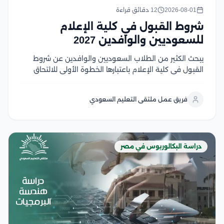
2026-08-01
12 دقائق قراءة
شروط القبول في كلية الإعلام
للسعوديين والوافدين 2027
يبحث الكثير من الطلاب السعوديين والوافدين عن شروط
القبول في كلية الإعلام باعتبارها الخطوة الأولى للالتحاق
بأحد أكثر التخصصات ارتباطًا بسوق العمل الإعلامي الحديث،
حيث تجمع كليات الإعلام في الجامعات المصرية بين الجودة
فريق عمل ملتقى التعليم السعودي
الأكاديمية، والتدريب العملي، والشهادات المعترف بها، مع...
دراسة البكالوريوس في مصر