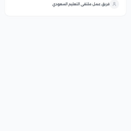
فريق عمل ملتقى التعليم السعودي
وفق متطلبات مناسبة للدارسين في هذا المقال سوف
نتعرف...