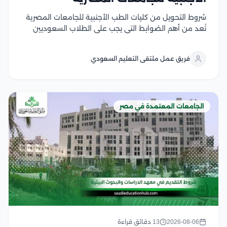
شروط التحويل من كليات الطب الأجنبية للجامعات المصرية
تُعد من أهم الضوابط التي يجب على الطلاب السعوديين
والوافدين التعرف عليها قبل التقدم بطلب التحويل، إذ
تشترط الجامعات المصرية استيفاء مجموعة من المتطلبات
فريق عمل ملتقى التعليم السعودي
الأكاديمية والإدارية، مثل الاعتراف بالجامعة المحول منها
في...
الجامعات المعتمدة في مصر
2026-08-06
13 دقائق قراءة