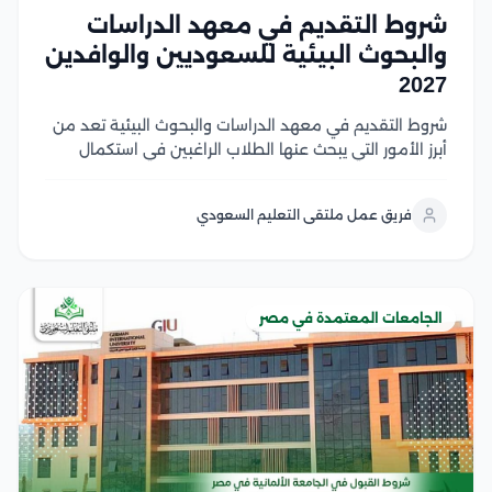
شروط التقديم في معهد الدراسات
والبحوث البيئية للسعوديين والوافدين
2027
شروط التقديم في معهد الدراسات والبحوث البيئية تعد من
أبرز الأمور التي يبحث عنها الطلاب الراغبين في استكمال
دراساتهم العليا في مصر، وتشمل هذه الشروط استيفاء
المؤهل الأكاديمي المناسب، واستكمال المستندات
فريق عمل ملتقى التعليم السعودي
المطلوبة، والالتزام بالضوابط التي يحددها المعهد والجهات
المنظمة لقبول...
الجامعات المعتمدة في مصر