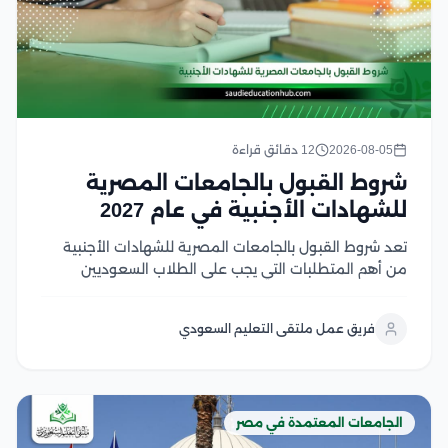
2026-08-05
12 دقائق قراءة
شروط القبول بالجامعات المصرية
للشهادات الأجنبية في عام 2027
تعد شروط القبول بالجامعات المصرية للشهادات الأجنبية
من أهم المتطلبات التي يجب على الطلاب السعوديين
والوافدين معرفتها قبل بدء إجراءات التقديم، حيث تعتمد
الجامعات المصرية على ضوابط محددة تشمل معادلة
فريق عمل ملتقى التعليم السعودي
الشهادة، واستيفاء المواد المؤهلة، وتحقيق متطلبات
القبول لكل تخصص وخلال...
الجامعات المعتمدة في مصر