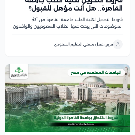
شروط التحويل لكلية الطب جامعة
القاهرة.. هل أنت مؤهل للقبول؟
شروط التحويل لكلية الطب جامعة القاهرة من أكثر
الموضوعات التي يبحث عنها الطلاب السعوديون والوافدون
الراغبون في استكمال دراستهم بإحدى أعرق كليات الطب
في مصر، حيث يخضع التحويل لضوابط أكاديمية محددة
فريق عمل ملتقى التعليم السعودي
تضمن توافق المؤهلات والمقررات الدراسية مع لوائح
الكلية وفي...
الجامعات المعتمدة في مصر