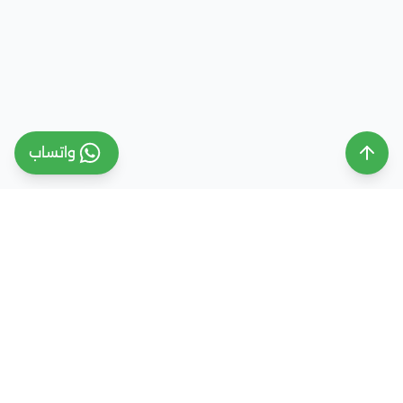
واتساب
ملتقى التعليم السعودي
ملتقى التعليم السعودي منصة تعليمية متخصصة تهدف
إلى تقديم معلومات موثوقة ومحدثة حول التعليم في
المملكة العربية السعودية، تشمل الجامعات، التخصصات،
شروط القبول، والفرص التعليمية المختلفة. كما نقدم
خدمات متكاملة للتسجيل والقبول الجامعي في وجهات
دراسية متعددة مثل مصر، الإمارات، ألمانيا، تركيا وغيرها من