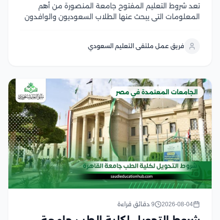
تعد شروط التعليم المفتوح جامعة المنصورة من أهم
المعلومات التي يبحث عنها الطلاب السعوديون والوافدون
الراغبون في الالتحاق ببرامج تعليمية مرنة من جامعة
عريقة، حيث يوفر النظام فرصة مميزة لاستكمال الدراسة
فريق عمل ملتقى التعليم السعودي
وفق متطلبات مناسبة للدارسين في هذا المقال سوف
نتعرف...
الجامعات المعتمدة في مصر
2026-08-04
9 دقائق قراءة