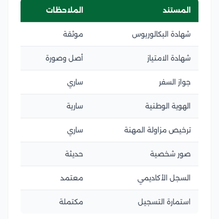
المستند
الملاحظات
شهادة البكالوريوس
موثقة
شهادة الامتياز
أصل وصورة
جواز السفر
ساري
الهوية الوطنية
سارية
ترخيص مزاولة المهنة
ساري
صور شخصية
حديثة
السجل الأكاديمي
معتمد
استمارة التسجيل
مكتملة