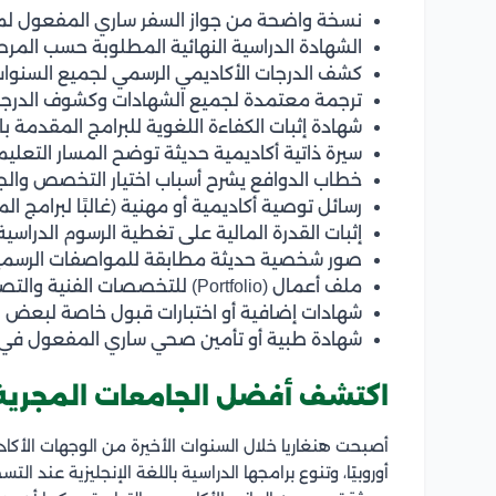
نسخة واضحة من جواز السفر ساري المفعول لمد
الشهادة الدراسية النهائية المطلوبة حسب المرحلة
كشف الدرجات الأكاديمي الرسمي لجميع السنوات 
ترجمة معتمدة لجميع الشهادات وكشوف الدرجات إل
شهادة إثبات الكفاءة اللغوية للبرامج المقدمة با
سيرة ذاتية أكاديمية حديثة توضح المسار التعليم
خطاب الدوافع يشرح أسباب اختيار التخصص والجا
رسائل توصية أكاديمية أو مهنية (غالبًا لبرامج الم
إثبات القدرة المالية على تغطية الرسوم الدراس
صور شخصية حديثة مطابقة للمواصفات الرسمي
ملف أعمال (Portfolio) للتخصصات الفنية والتصميمية عند الطلب.
شهادات إضافية أو اختبارات قبول خاصة لبعض 
شهادة طبية أو تأمين صحي ساري المفعول في ب
اكتشف أفضل الجامعات المجرية 
أصبحت هنغاريا خلال السنوات الأخيرة من الوجهات الأكا
أوروبيًا، وتنوع برامجها الدراسية باللغة الإنجليزية عند 