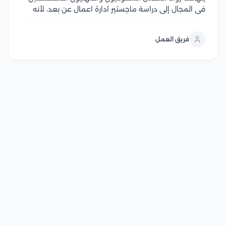
في المجال إلى دراسة ماجستير ادارة اعمال عن بعد، لأنه
يعتبر واحد من أهم البرامج الأكاديمية التي تمنح المتقدم
المهارات القيادية والإدارية التي تؤهله لسوق العمل وتمكنه
فريق العمل
من إدارة المشاريع باحترافية، كما يعتبر خيار...