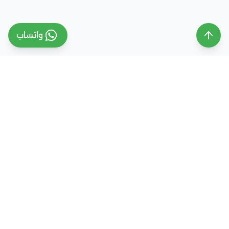
واتساب
ملتقى التعليم السعودي
ملتقى التعليم السعودي منصة تعليمية متخصصة تهدف
إلى تقديم معلومات موثوقة ومحدثة حول التعليم في
المملكة العربية السعودية، تشمل الجامعات، التخصصات،
شروط القبول، والفرص التعليمية المختلفة. كما نقدم
خدمات متكاملة للتسجيل والقبول الجامعي في وجهات
دراسية متعددة مثل مصر، الإمارات، ألمانيا، تركيا وغيرها من
الدول، مع إرشاد أكاديمي احترافي يساعد الطلاب والطالبات
على اختيار المسار التعليمي الأنسب واتخاذ القرار الصحيح بما
يتوافق مع طموحاتهم ومستقبلهم الأكاديمي.