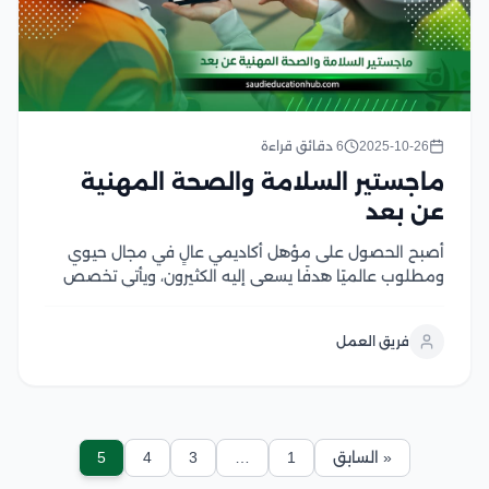
2025-10-26
6 دقائق قراءة
ماجستير السلامة والصحة المهنية
عن بعد
أصبح الحصول على مؤهل أكاديمي عالٍ في مجال حيوي
ومطلوب عالميًا هدفًا يسعى إليه الكثيرون، ويأتي تخصص
السلامة والصحة المهنية في مقدمة هذه المجالات، ومع
تزايد الالتزامات المهنية والشخصية، يبرز برنامج ماجستير
فريق العمل
السلامة والصحة المهنية عن بعد كحل مثالي، خاصة...
« السابق
1
…
3
4
5