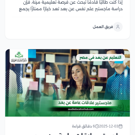
إذا كنت طالبًا قادمًا تبحث عن فرصة تعليمية مرنة، فإن
دراسة ماجستير علم نفس عن بعد تعد خيارًا ممتازًا يجمع
بين الجودة الأكاديمية وإمكانية التعلم من أي مكان في
العالم من خلال البرامج المعتمدة التي تقدمها الجامعات
فريق العمل
المصرية يمكن للطالب...
التعليم عن بعد في مصر
2025-12-03
6 دقائق قراءة