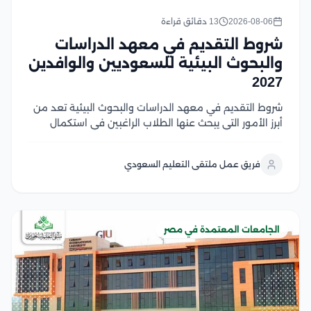
2026-08-06
13 دقائق قراءة
شروط التقديم في معهد الدراسات
والبحوث البيئية للسعوديين والوافدين
2027
شروط التقديم في معهد الدراسات والبحوث البيئية تعد من
أبرز الأمور التي يبحث عنها الطلاب الراغبين في استكمال
دراساتهم العليا في مصر، وتشمل هذه الشروط استيفاء
المؤهل الأكاديمي المناسب، واستكمال المستندات
فريق عمل ملتقى التعليم السعودي
المطلوبة، والالتزام بالضوابط التي يحددها المعهد والجهات
المنظمة لقبول...
الجامعات المعتمدة في مصر