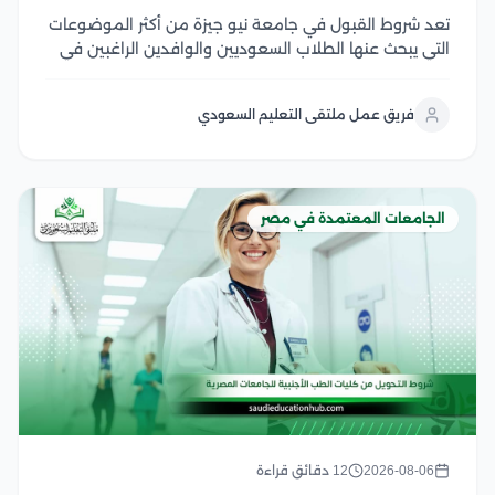
تعد شروط القبول في جامعة نيو جيزة من أكثر الموضوعات
التي يبحث عنها الطلاب السعوديين والوافدين الراغبين في
الدراسة بإحدى الجامعات الخاصة الرائدة في مصر، وتشمل
هذه الشروط الحصول على شهادة الثانوية أو ما يعادلها،
فريق عمل ملتقى التعليم السعودي
واستيفاء الحد الأدنى المطلوب للكلية،...
الجامعات المعتمدة في مصر
2026-08-06
12 دقائق قراءة