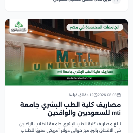
والعلوم والتكنولوجيا والإدارة وغيرها في هذا المقال نوضح
لكم...
الجامعات المعتمدة في مصر
2026-08-08
12 دقائق قراءة
مصاريف كلية الطب البشري جامعة
mti للسعوديين والوافدين
تبلغ مصاريف كلية الطب البشري جامعة للطلاب الراغبين
في الالتحاق بالبرنامج حوالي دولار أمريكي سنويًا للطلاب