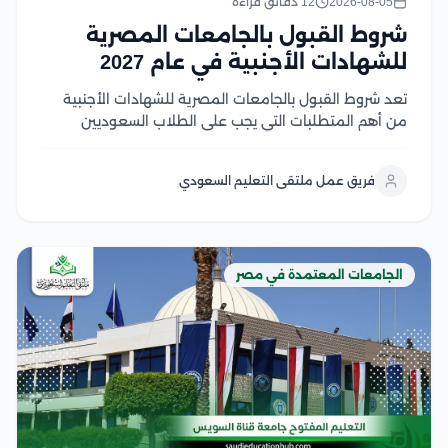
2026-08-05
12 دقائق قراءة
شروط القبول بالجامعات المصرية
للشهادات الأجنبية في عام 2027
تعد شروط القبول بالجامعات المصرية للشهادات الأجنبية
من أهم المتطلبات التي يجب على الطلاب السعوديين
والوافدين معرفتها قبل بدء إجراءات التقديم، حيث تعتمد
الجامعات المصرية على ضوابط محددة تشمل معادلة
فريق عمل ملتقى التعليم السعودي
الشهادة، واستيفاء المواد المؤهلة، وتحقيق متطلبات
القبول لكل تخصص وخلال...
الجامعات المعتمدة في مصر