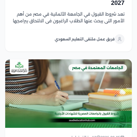
2027
تعد شروط القبول في الجامعة الألمانية في مصر من أهم
الأمور التي يبحث عنها الطلاب الراغبون في الالتحاق ببرامجها
الأكاديمية، حيث تختلف المتطلبات حسب المرحلة الدراسية
والتخصص وتشمل الشروط الأساسية المؤهلات الدراسية
فريق عمل ملتقى التعليم السعودي
المطلوبة، واستيفاء معايير القبول، وتقديم المستندات
اللازمة للطلاب...
الجامعات المعتمدة في مصر