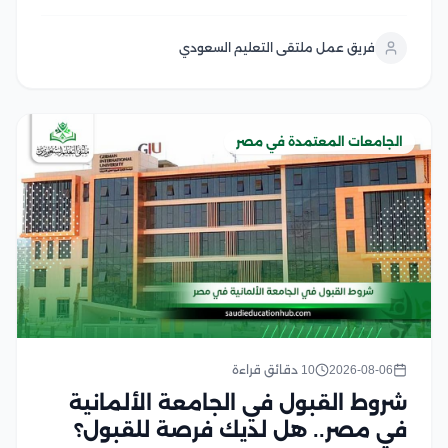
دراساتهم العليا في مصر، وتشمل هذه الشروط استيفاء
المؤهل الأكاديمي المناسب، واستكمال المستندات
فريق عمل ملتقى التعليم السعودي
المطلوبة، والالتزام بالضوابط التي يحددها المعهد والجهات
المنظمة لقبول...
الجامعات المعتمدة في مصر
2026-08-06
10 دقائق قراءة
شروط القبول في الجامعة الألمانية
في مصر.. هل لديك فرصة للقبول؟