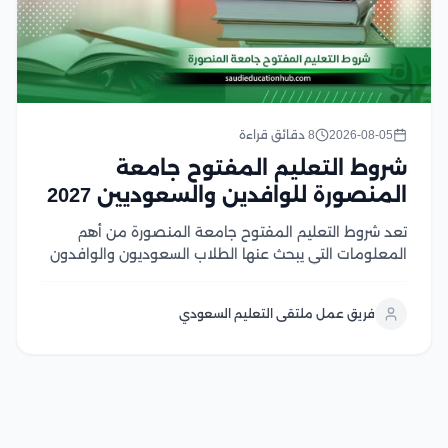
2026-08-05
8 دقائق قراءة
شروط التعليم المفتوح جامعة
المنصورة للوافدين والسعوديين 2027
تعد شروط التعليم المفتوح جامعة المنصورة من أهم
المعلومات التي يبحث عنها الطلاب السعوديون والوافدون
الراغبون في الالتحاق ببرامج تعليمية مرنة من جامعة
عريقة، حيث يوفر النظام فرصة مميزة لاستكمال الدراسة
فريق عمل ملتقى التعليم السعودي
وفق متطلبات مناسبة للدارسين في هذا المقال سوف
نتعرف...