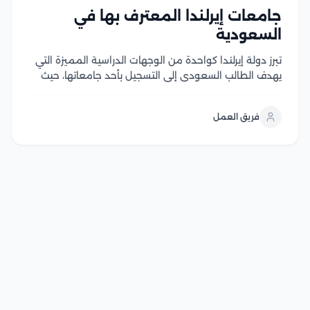
جامعات إيرلندا المعترف بها في
السعودية
تبرز دولة إيرلندا كواحدة من الوجهات الدراسية المميزة التي
يهدف الطالب السعودي إلى التسجيل بأحد جامعاتها، حيث
توفر للطلاب تعليم عالي الجودة سواء في المرحلة الجامعية
الأولى والدراسات العليا، كما تعتمد معظم الجامعات على
فريق العمل
اللغة الإنجليزية في تدريس المناهج، بالتالي...