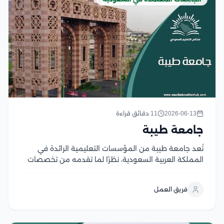
2026-06-13
11 دقائق قراءة
جامعة طيبة
تُعد جامعة طيبة من المؤسسات التعليمية الرائدة في
المملكة العربية السعودية، نظرًا لما تقدمه من تخصصات
ودرجات علمية معترف بها في جميع المجالات؛ مما يؤدي
إلى حصول الطلاب على وظائف مرموقة، وقد خرجت جامعة
فريق العمل
طيبة العديد من الطلاب المهنيين الناجحين...