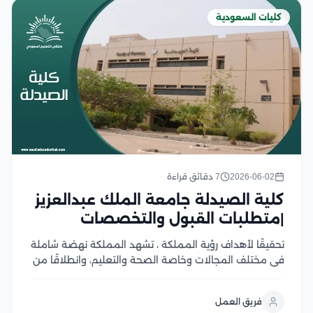
كليات السعودية
2026-06-02
7 دقائق قراءة
كلية الصيدلة جامعة الملك عبدالعزيز
|متطلبات القبول والتخصصات
تحقيقًا لأهداف رؤية المملكة ، تشهد المملكة نهضة شاملة
في مختلف المجالات وخاصة الصحة والتعليم، وانطلاقًا من
ذلك الهدف الاستراتيجي يهتم الكثير من أبناء المملكة بدراسة
التخصصات الطبية للمساهمة في تقديم أفضل الخدمات
فريق العمل
الطبية والرعاية الصحية المثلى، خاصة على المستوى...