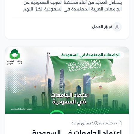
يتساءل العديد من أبناء مملكتنا العربية السعودية عن
الجامعات العربية المعتمدة في السعودية، نظرًا لأنهم
يرغبون في الحصول على فرص تعليمية متميزة تضمن لهم
الحصول على شهادات معتمدة ومعترف بها تُمكّنهم من
فريق العمل
العمل في كافة الوظائف المرموقة في مختلف المجالات...
الجامعات المعتمدة في السعودية
2025-12-27
5 دقائق قراءة
اعتماد الجامعات في السعودية