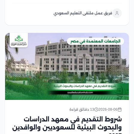
والوافدين التعرف عليها قبل التقدم بطلب التحويل، إذ
تشترط الجامعات المصرية استيفاء مجموعة من المتطلبات
فريق عمل ملتقى التعليم السعودي
الأكاديمية والإدارية، مثل الاعتراف بالجامعة المحول منها
في...
الجامعات المعتمدة في مصر
2026-08-06
13 دقائق قراءة
شروط التقديم في معهد الدراسات
والبحوث البيئية للسعوديين والوافدين