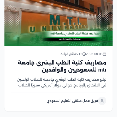
2026-08-08
12 دقائق قراءة
مصاريف كلية الطب البشري جامعة
mti للسعوديين والوافدين
تبلغ مصاريف كلية الطب البشري جامعة للطلاب الراغبين
في الالتحاق بالبرنامج حوالي دولار أمريكي سنويًا للطلاب
الوافدين، مع اختلاف الرسوم حسب الفئة الدراسية والجنسية
وفقًا لما تعلنه الجامعة والجهات المختصة التي تهتم بهذه
فريق عمل ملتقى التعليم السعودي
التفاصيل وتكون معتمدة في هذا المقال نستعرض...