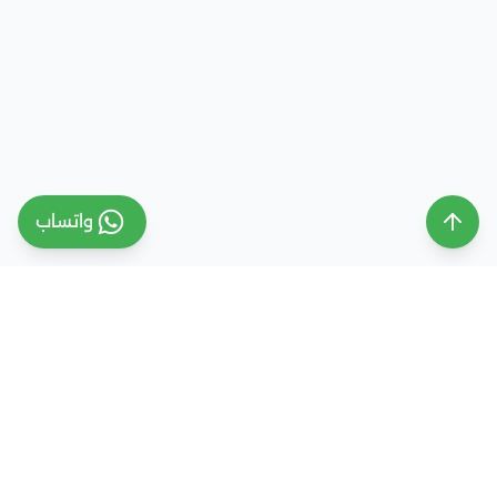
واتساب
ملتقى التعليم السعودي
ملتقى التعليم السعودي منصة تعليمية متخصصة تهدف
إلى تقديم معلومات موثوقة ومحدثة حول التعليم في
المملكة العربية السعودية، تشمل الجامعات، التخصصات،
شروط القبول، والفرص التعليمية المختلفة. كما نقدم
خدمات متكاملة للتسجيل والقبول الجامعي في وجهات