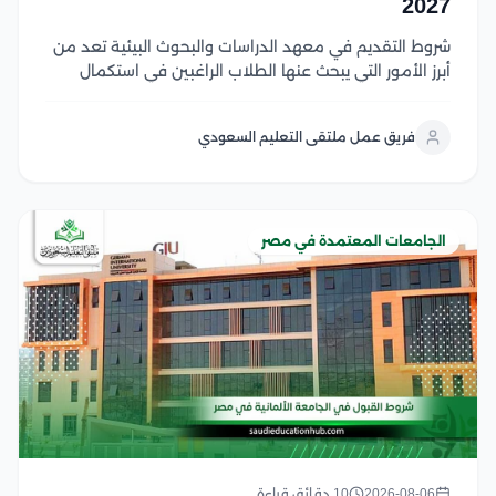
2027
شروط التقديم في معهد الدراسات والبحوث البيئية تعد من
أبرز الأمور التي يبحث عنها الطلاب الراغبين في استكمال
دراساتهم العليا في مصر، وتشمل هذه الشروط استيفاء
المؤهل الأكاديمي المناسب، واستكمال المستندات
فريق عمل ملتقى التعليم السعودي
المطلوبة، والالتزام بالضوابط التي يحددها المعهد والجهات
المنظمة لقبول...
الجامعات المعتمدة في مصر
2026-08-06
10 دقائق قراءة