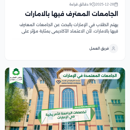
2025-12-28
9 دقائق قراءة
الجامعات المعترف فيها بالامارات
يهتم الطلاب في الإمارات بالبحث عن الجامعات المعترف
فيها بالامارات، لأن الاعتماد الأكاديمي بمثابة مؤثر على
جودة البيئة التعليمية التي يدرس خلالها الطالب، ومدى
التزام الجامعة بمعايير الدراسة المعترف بها دوليًا، كما يفتح
فريق العمل
أمام المتقدمين فرص أفضل لاستكمال الدراسات العليا...
الجامعات المعتمدة في الإمارات