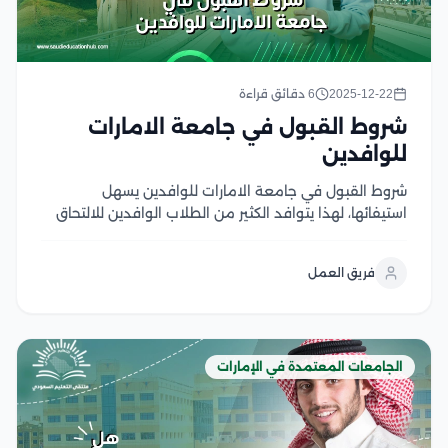
2025-12-22
6 دقائق قراءة
شروط القبول في جامعة الامارات
للوافدين
شروط القبول في جامعة الامارات للوافدين يسهل
استيفائها، لهذا يتوافد الكثير من الطلاب الوافدين للالتحاق
بجامعة الإمارات، لدراسة التخصصات الراغبين بها،
والإستفادة من المعلومات والخبرات المقدمة وتطبيقها
فريق العمل
في بيئة العمل بعد التخرج يضمن تحقيق الدارسين
للمتطلبات والشروط الخاصة بالقبول الفرصة...
الجامعات المعتمدة في الإمارات