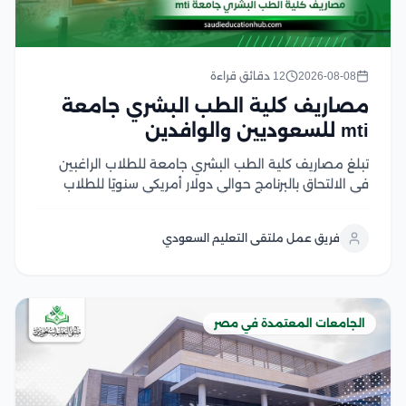
2026-08-08
12 دقائق قراءة
مصاريف كلية الطب البشري جامعة
mti للسعوديين والوافدين
تبلغ مصاريف كلية الطب البشري جامعة للطلاب الراغبين
في الالتحاق بالبرنامج حوالي دولار أمريكي سنويًا للطلاب
الوافدين، مع اختلاف الرسوم حسب الفئة الدراسية والجنسية
وفقًا لما تعلنه الجامعة والجهات المختصة التي تهتم بهذه
فريق عمل ملتقى التعليم السعودي
التفاصيل وتكون معتمدة في هذا المقال نستعرض...
الجامعات المعتمدة في مصر