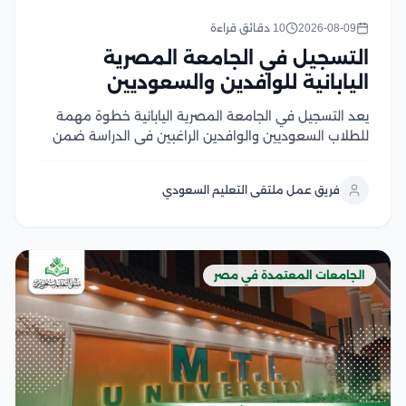
2026-08-09
10 دقائق قراءة
التسجيل في الجامعة المصرية
اليابانية للوافدين والسعوديين
يعد التسجيل في الجامعة المصرية اليابانية خطوة مهمة
للطلاب السعوديين والوافدين الراغبين في الدراسة ضمن
بيئة تعليمية تعتمد على المعايير اليابانية الحديثة، حيث توفر
الجامعة برامج أكاديمية متنوعة في تخصصات الهندسة
فريق عمل ملتقى التعليم السعودي
والعلوم والتكنولوجيا والإدارة وغيرها في هذا المقال نوضح
لكم...
الجامعات المعتمدة في مصر