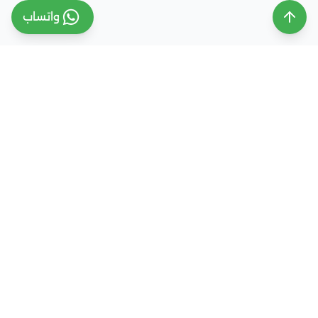
واتساب
ملتقى التعليم السعودي
ملتقى التعليم السعودي منصة تعليمية متخصصة تهدف
إلى تقديم معلومات موثوقة ومحدثة حول التعليم في
المملكة العربية السعودية، تشمل الجامعات، التخصصات،
شروط القبول، والفرص التعليمية المختلفة. كما نقدم
خدمات متكاملة للتسجيل والقبول الجامعي في وجهات
دراسية متعددة مثل مصر، الإمارات، ألمانيا، تركيا وغيرها من
الدول، مع إرشاد أكاديمي احترافي يساعد الطلاب والطالبات
على اختيار المسار التعليمي الأنسب واتخاذ القرار الصحيح بما
يتوافق مع طموحاتهم ومستقبلهم الأكاديمي.