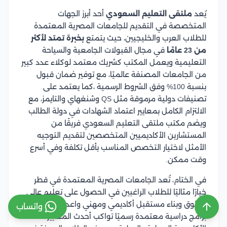
يُعد
ملتقى التعليم السعودي
أحد أبرز الجهات
المتخصصة في التقديم للجامعات المصرية المعتمدة
للطلاب العرب والخليجيين، حيث يتمتع
بخبرة تمتد لأكثر
من 23 عامًا
في مجال القبولات الجامعية والسياحة
التعليمية ويعمل المكتب كشريك معتمد لوكلاء عدد كبير
من الجامعات المصنفة عالميًا، مع توفير ضمان قبول
بنسبة 100% وفق الشروط الرسمية ،كما يعتمد على
تصنيفات دولية مرموقة مثل QS وشنغهاي والتايمز، مع
الالتزام الكامل بمعايير اعتماد الشهادات في دولة الطالب
ويضم مكتب ملتقى التعليم السعودي فريقًا من
المستشارين الأكاديميين المتخصصين لتقديم التوجيه
الأمثل لاختيار التخصص المناسب بأقل تكلفة وفي أسرع
وقت ممكن.
في الختام، تُعد الجامعات المصرية المعتمدة في قطر
خيارًا مثاليًا للطلاب الراغبين في الحصول على تعليم عالي
موثوق وبناء مستقبل أكاديمي ومهني واعد، حيث توفر
واتساب
برامج دراسية معتمدة رسميًا تواكب أحدث المعايير