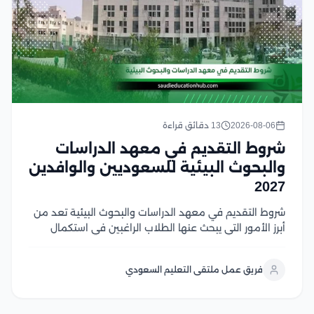
2026-08-06
13 دقائق قراءة
شروط التقديم في معهد الدراسات
والبحوث البيئية للسعوديين والوافدين
2027
شروط التقديم في معهد الدراسات والبحوث البيئية تعد من
أبرز الأمور التي يبحث عنها الطلاب الراغبين في استكمال
دراساتهم العليا في مصر، وتشمل هذه الشروط استيفاء
المؤهل الأكاديمي المناسب، واستكمال المستندات
فريق عمل ملتقى التعليم السعودي
المطلوبة، والالتزام بالضوابط التي يحددها المعهد والجهات
المنظمة لقبول...