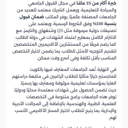
خبرة أكثر من 23 عامًا
في مجال القبول الجامعي
والسياحة التعليمية، ويعمل كشريك معتمد للعديد من
الجامعات المصنفة عالميًا، يوفر المكتب
ضمان قبول
بنسبة 100%
وفق الشروط الرسمية، ويعتمد على
تصنيفات دولية مرموقة مثل QS وشنغهاي والتايمز، مع
الالتزام الكامل بمعايير اعتماد الشهادات في دولة الطالب،
كما يضم فريقًا من المستشارين الأكاديميين المتخصصين
لتقديم التوجيه الأمثل للطلاب، بما يضمن اختيار التخصص
المناسب بأقل تكلفة وفي أسرع وقت ممكن.
في النهاية، تُعد الجامعات المعترف فيها بالكويت
للماجستير خيارًا مثاليًا للطلاب الراغبين في متابعة دراستهم
العليا بمؤسسات تعليمية موثوقة ومعترف بها رسميًا،
حيث تضمن الحصول على شهادات معتمدة محليًا ودوليًا،
توفر هذه الجامعات برامج متنوعة في التخصصات
العلمية، الطبية، والهندسية، بالإضافة إلى المجالات الأدبية
والإدارية، بما يتيح للطلاب اختيار المسار الأكاديمي الأنسب
لهم.