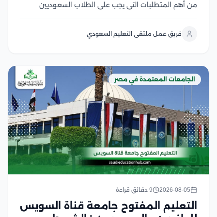
من أهم المتطلبات التي يجب على الطلاب السعوديين
والوافدين معرفتها قبل بدء إجراءات التقديم، حيث تعتمد
الجامعات المصرية على ضوابط محددة تشمل معادلة
فريق عمل ملتقى التعليم السعودي
الشهادة، واستيفاء المواد المؤهلة، وتحقيق متطلبات
القبول لكل تخصص وخلال...
الجامعات المعتمدة في مصر
2026-08-05
9 دقائق قراءة
التعليم المفتوح جامعة قناة السويس