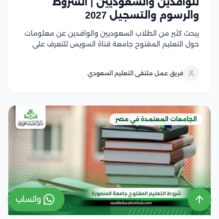
للوافدين والسعوديين | الشروط
والرسوم والتسجيل 2027
يبحث كثير من الطلاب السعوديين والوافدين عن معلومات
حول التعليم المفتوح جامعة قناة السويس للتعرف على
نظام الدراسة، وشروط القبول، وما إذا كان ما زال متاحًا أو تم
استبداله بالتعليم المدمج في هذا المقال سوف نتعرف على
فريق عمل ملتقى التعليم السعودي
شروط القبول، وشروط...
الجامعات المعتمدة في مصر
واتساب