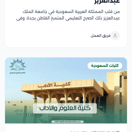
عبدالعزيز
من قلب المملكة العربية السعودية في جامعة الملك
عبدالعزيز ذلك الصرح التعليمي المتميز القاطن بجدة، وفي
عام هـ استجابت الجامعة للحاجة المتزايدة لمصممين
محليين لمواكبة التطور العمراني في المملكة العربية
فريق العمل
السعودية، بتأسيس كلية العمارة والتخطيط جامعة الملك
عبدالعزيز لتصبح أول...
كليات السعودية