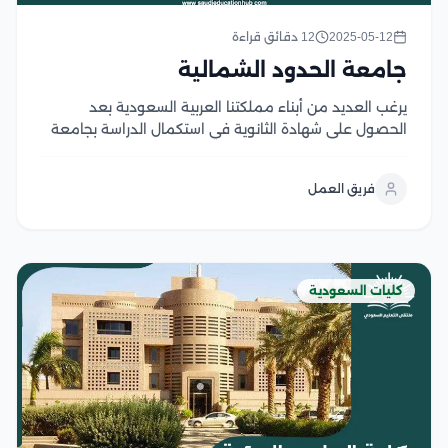
2025-05-12
12 دقائق قراءة
جامعة الحدود الشمالية
يرغب العديد من أبناء مملكتنا العربية السعودية بعد
الحصول على شهادة الثانوية في استكمال الدراسة بجامعة
الحدود الشمالية، حيث تعتبر الجامعة من أبرز المؤسسات
التعليمية الرائدة في المملكة، فهي توفر بيئة تعليمية
فريق العمل
حديثة ومتطورة، ويتساءل الدارسون الراغبون في الالتحاق
بالجامعة...
كليات السعودية