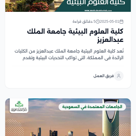
2025-05-01
5 دقائق قراءة
كلية العلوم البيئية جامعة الملك
عبدالعزيز
تُعد كلية العلوم البيئية جامعة الملك عبدالعزيز من الكليات
الرائدة في المملكة، التي تواكب التحديات البيئية وتقدم
حلولًا مبتكرة لحماية البيئة واستدامتها، كما تجمع الكلية بين
المعرفة النظرية والتدريبات العملية في مجالات متعددة،
فريق العمل
مثل إدارة الموارد الطبيعية، ومكافحة التلوث وغيرها...
الجامعات المعتمدة في السعودية