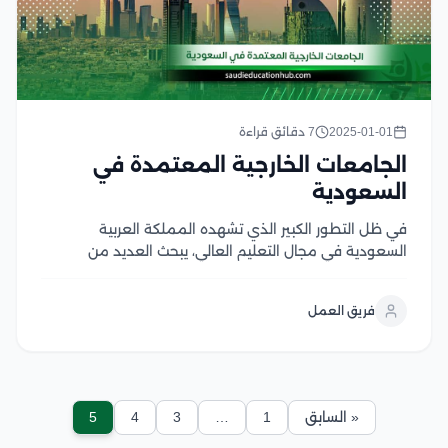
2025-01-01
7 دقائق قراءة
الجامعات الخارجية المعتمدة في
السعودية
في ظل التطور الكبير الذي تشهده المملكة العربية
السعودية في مجال التعليم العالي، يبحث العديد من
الطلاب عن فرص للدراسة في الجامعات الخارجية المعتمدة
في السعودية لتحقيق طموحاتهم الأكاديمية والمهنية، حيث
فريق العمل
توفر للطلاب فرصة الحصول على شهادات تعليمية ذات
جودة...
« السابق
1
…
3
4
5