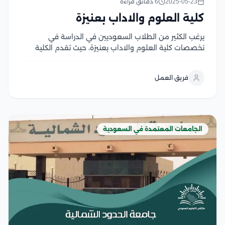
2025-05-23
6 دقائق قراءة
كلية العلوم والاداب بعنيزة
يرغب الكثير من الطلاب السعوديين في الدراسة في
تخصصات كلية العلوم والاداب بعنيزة، حيث تقدم الكلية
مجموعة متنوعة من التخصصات الأكاديمية التي تهدف إلى
إعداد طلاب متميزين قادرين على مواكبة التطورات، كما
فريق العمل
توفر الكلية بيئة تعليمية متطورة ومناهج متطورة، توفر...
الجامعات المعتمدة في السعودية