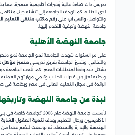
تدريس ذات كفاءة عالية وخبرات أكاديمية متميزة، مما يض
لدى الطلبة، كما تهدف الجامعة إلى تنشئة جيل متكامل
والتواصل
واتس اب
على
رقم مكتب ملتقي التعليم ا
جامعة النهضة وكيفية التقدم إليها.
جامعة النهضة الأهلية
على مر السنوات شهدت الجامعة نمو الجامعة نمو ملحو
والثقافي، وتتميز الجامعة بفريق تدريسي
متميز مؤهل عال
بشكل جيد وفقًا لمتطلبات العصر، كما تلعب الجامعة د
وبحثية تعزز من قدرات الطلاب وتنمي مهاراتهم العملية
الرائدة في مجال التعليم العالي في مصر وبخاصة في ص
نبذة عن جامعة النهضة وتاريخها
تأسست جامعة النهضة عام 2006
الأكاديميين ورجال التعليم بهدف
تنمية العقول الشابة
ف
الهندسة والإدارة والاقتصاد، ثم توسعت لتضم عددًا من ال
حرصها على تطبيق أحدث أساليب التعليم الحديثة، وتسع