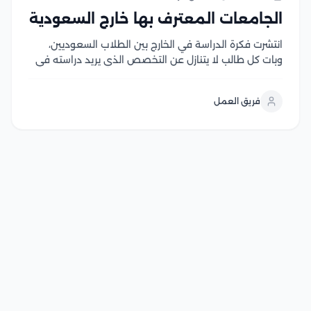
الجامعات المعترف بها خارج السعودية
انتشرت فكرة الدراسة في الخارج بين الطلاب السعوديين،
وبات كل طالب لا يتنازل عن التخصص الذي يريد دراسته في
المرحلة الجامعية المرغوب الالتحاق بها باحثًا عن جامعة
معترف بها خارج السعودية وفي مختلف الأسواق العالمية
فريق العمل
والدولية تمنح شهادة موثقة وذات...