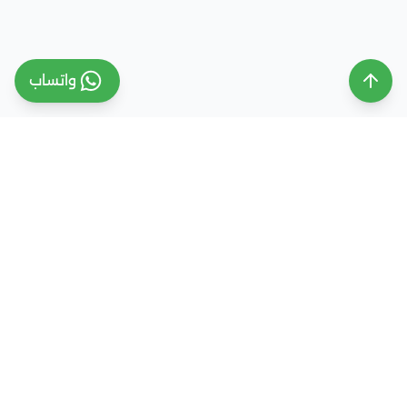
واتساب
ملتقى التعليم السعودي
ملتقى التعليم السعودي منصة تعليمية متخصصة تهدف
إلى تقديم معلومات موثوقة ومحدثة حول التعليم في
المملكة العربية السعودية، تشمل الجامعات، التخصصات،
شروط القبول، والفرص التعليمية المختلفة. كما نقدم
خدمات متكاملة للتسجيل والقبول الجامعي في وجهات
دراسية متعددة مثل مصر، الإمارات، ألمانيا، تركيا وغيرها من
الدول، مع إرشاد أكاديمي احترافي يساعد الطلاب والطالبات
على اختيار المسار التعليمي الأنسب واتخاذ القرار الصحيح بما
يتوافق مع طموحاتهم ومستقبلهم الأكاديمي.