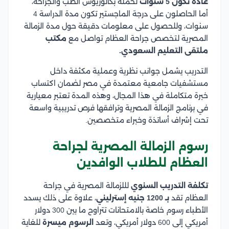
عادة تكون 5 سنوات
لحملة بكالوريوس الطب والجراحة،
أما الحاصلون على درجة الماجستير تكون مدة الدراسة 4
سنوات، وللحصول على معلومات دقيقة حول مدة الزمالة
المصرية لتخصص جراحة العظام تواصل مع
مكتب
ملتقى التعليم السعودي.
التدريب يشمل جوانب نظرية وعملية مكثفة داخل
مستشفيات جامعية معتمدة في مصر لضمان اكتساب
خبرة متكاملة في هذا المجال، وهذه المدة تعتبر معيارية
في برنامج الزمالة المصرية وترافقها فرص تدريبية واسعة
تحت إشراف أساتذة وخبراء متخصصين.
رسوم الزمالة المصرية لجراحة
العظام للطلاب الوافدين
تكلفة التدريب السنوي
لللزمالة المصرية في جراحة
العظام تقد
بـ 1200 جنيه إسترليني
، علاوة على ذلك يسدد
الأطباء رسوم خاصة بالامتحانات تتراوح ما بين 300 دولار
أمريكي إلى 600 دولار أمريكي، وتعد
الرسوم ميسرة
للغاية