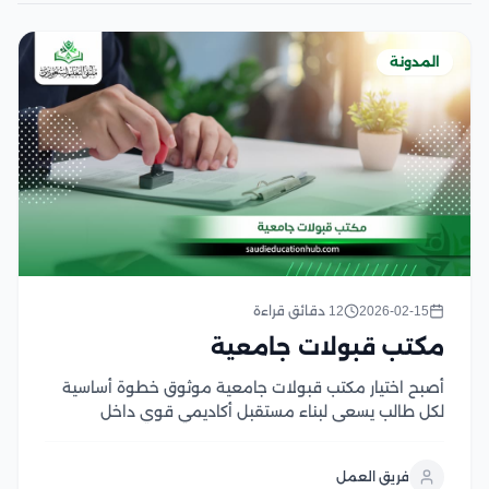
المدونة
2026-02-15
12 دقائق قراءة
مكتب قبولات جامعية
أصبح اختيار مكتب قبولات جامعية موثوق خطوة أساسية
لكل طالب يسعى لبناء مستقبل أكاديمي قوي داخل
الجامعات المصرية أو العربية المعتمدة، وبالأخص في ظل
تعقد إجراءات القبول واختلاف شروط التقديم، وتعدد
فريق العمل
منصات التسجيل الإلكترونية، ولذلك بدلًا من إضاعة الوقت