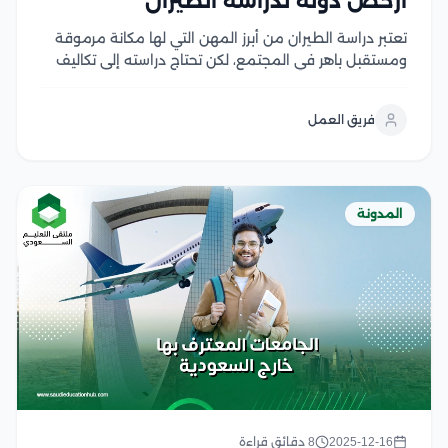
أرخص دولة لدراسة الطيران
تعتبر دراسة الطيران من أبرز المهن التي لها مكانة مرموقة
ومستقبل باهر في المجتمع، لكن تحتاج دراسته إلى تكاليف
مالية مرتفعة جدًا، لذلك يبحث الطلاب الذين يرغبون في
دراسة هذا المجال عن أرخص دولة لدراسة الطيران والدولة
فريق العمل
التي تلبي احتياجاتهم...
المدونة
2025-12-16
8 دقائق قراءة