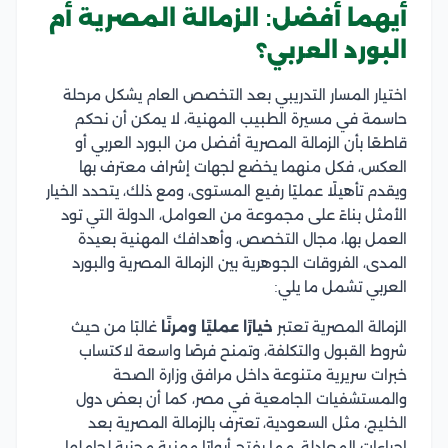
أيهما أفضل: الزمالة المصرية أم
البورد العربي؟
اختيار المسار التدريبي بعد التخصص العام يشكل مرحلة
حاسمة في مسيرة الطبيب المهنية، لا يمكن أن نحكم
قاطعًا بأن الزمالة المصرية أفضل من البورد العربي أو
العكس، فكل منهما يخضع لجهات إشراف معترف بها
ويقدم تأهيلًا عمليًا رفيع المستوى، ومع ذلك، يتحدد الخيار
الأمثل بناءً على مجموعة من العوامل، الدولة التي تود
العمل بها، مجال التخصص، وأهدافك المهنية بعيدة
المدى، الفروقات الجوهرية بين الزمالة المصرية والبورد
العربي تشمل ما يلي:
الزمالة المصرية تعتبر
خيارًا عمليًا ومرنًا
غالبًا من حيث
شروط القبول والتكلفة، وتمنح فرصًا واسعة لاكتساب
خبرات سريرية متنوعة داخل مرافق وزارة الصحة
والمستشفيات الجامعية في مصر، كما أن بعض دول
الخليج، مثل السعودية، تعترف بالزمالة المصرية بعد
إجراءات المعادلة، مما يفتح أبوابًا مهنية مجزية لحاملها.