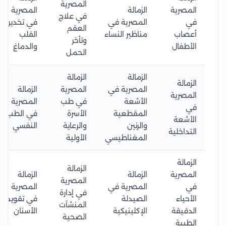
المصرية
المصرية
الزمالة
المصرية
في علاج
في
المصرية في
في تخدير
العقم
أعصاب
مناظير النساء
القلب
وتأخر
الأطفال
والدماغ
الحمل
الزمالة
الزمالة
الزمالة
المصرية في
المصرية
الزمالة
المصرية
الأشعة
في طب
المصرية
في
المقطعية
الأسرة
في الطب
الأشعة
والرنين
والرعاية
النفسي
التداخلية
المغناطيسي
الأولية
الزمالة
الزمالة
المصرية
الزمالة
الزمالة
المصرية
في
المصرية في
المصرية
في إدارة
الأحياء
الصيدلة
في تقويم
المنشآت
الدقيقة
الإكلينيكية
الأسنان
الصحية
الطبية