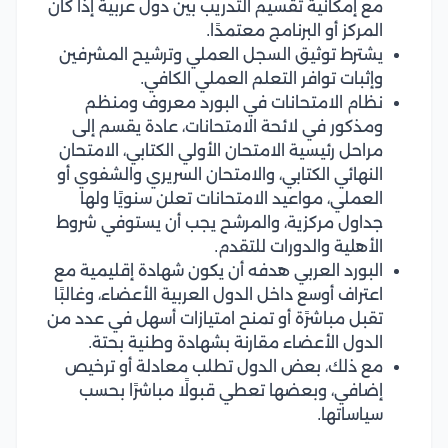
مع إمكانية تقسيم التدريب بين دول عربية إذا كان
المركز أو البرنامج معتمدًا.
يشترط توثيق السجل العملي وترشيح المشرفين
وإثبات توافر التعلم العملي الكافي.
نظام الامتحانات في البورد معروف ومنظم
ومذكور في لائحة الامتحانات، عادة يقسم إلى
مراحل رئيسية الامتحان الأولي الكتابي، الامتحان
النهائي الكتابي، والامتحان السريري والشفوي أو
العملي، مواعيد الامتحانات تعلن سنويًا ولها
جداول مركزية، والمرشح يجب أن يستوفي شروط
الأهلية والدورات للتقدم.
البورد العربي هدفه أن يكون شهادة إقليمية مع
اعتراف أوسع داخل الدول العربية الأعضاء، وغالبًا
تقبل مباشرًة أو تمنح امتيازات أسهل في عدد من
الدول الأعضاء مقارنة بشهادة وطنية بحتة.
مع ذلك، بعض الدول تطلب معادلة أو ترخيص
إضافي، وبعضها تعطي قبولًا مباشرًا بحسب
سياساتها.