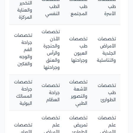
التخدير
طب
طب
الطب
والعناية
الأسرة
المجتمع
النفسي
المركزة
تخصصات
تخصصات
تخصصات
تخصصات
الأذن
جراحة
الأمراض
طب
والحنجرة
الفم
الجلدية
العيون
والرأس
والوجه
والتناسلية
وجراحتها
والعنق
والفكين
وجراحتها
تخصصات
تخصصات
تخصصات
تخصصات
الأشعة
جراحة
طب
جراحة
والتصوير
المسالك
الطوارئ
العظام
الطبي
البولية
تخصصات
تخصصات
تخصصات
علم
تمريض
علم
تخصصات
الأمراض
الطوارئ
الأمراض
الأورام