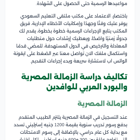
مواعيدها الرسمية حتى الحصول على الشهادة.
باختصار، الاعتماد على مكتب ملتقى التعليم السعودي
يوفر عليك وقتًا وجهدًا وإمكانيات الأخطاء الإدارية، فريق
المكتب يتابع الإجراءات الرسمية خطوة بخطوة، يقدم لك
جدولًا زمنيًا واضحًا، ويعطيك إرشادات حول متطلبات
المعادلة والترخيص في الدول المستهدفة، للمضي قدمًا
واستكمال ملفك الان تواصل معنا عبر الضغط على ايقونة
الواتس اب لاستشارة سريعة وبدء إجراءات التقديم.
تكاليف دراسة الزمالة المصرية
والبورد العربي للوافدين
الزمالة المصرية
عند التسجيل في الزمالة المصرية يلتزم الطبيب المتقدم
بدفع رسوم تدريب سنوية بقيمة 1200 جنيه إسترليني تسدد
مع بداية كل عام دراسي، بالإضافة إلى رسوم الامتحانات
التي تتراوح عادًة بين 300 و600 جنيه إسترليني لكل اختبار،