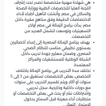
هي شهادة مهنية متخصصة تصدر تحت إشراف
اللجنة العليا للتخصصات الطبية ووزارة الصحة
والسكان في مصر، وأُنشئت لتأهيل أطباء لأداء
الاختصاصات الدقيقة وفق مناهج مقررة داخل
مصر، بدأت برامج الزمالة في مصر أواخر
التسعينيات وتوسعت لتشمل العديد من
التخصصات.
يهدف برنامج الزمالة المصرية إلى إعداد أخصائيين
بمستوى تطبيقي مناسب للنظام الصحي
المصري، وضمان معايير جودة تدريب داخل
الشبكة الوطنية للمستشفيات والمراكز
المعتمدة.
تختلف مدة التدريب في برنامج الزمالة باختلاف
التخصص، بعض التخصصات تستغرق من 3 إلى 5
سنوات أو أكثر، ويتم تقسيم التدريب على سنوات
مع دورات داخلية وخارجية، سجل تدريبي،
واشتراطات نشر أو بحث في بعض التخصصات أو
متطلبات أداء معينة قبل السماح بدخول
الامتحان النهائي.