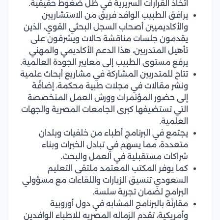
اتخاذ القرارات السريرية في ظل ضغوط حقيقية.
يرافق الطبيب الوافد فريق من الاستشاريين
والأكاديميين أصحاب السجل البحثي القوي، الذين
يقدمون جلسات مناقشة حالات ويشرفون على
تأهيل المتدربين، هذا الدعم الأكاديمي والمهني
يرفع مستوى الطبيب إلى معايير الجودة العالمية.
تتاح للمتدربين المشاركة في مشاريع أبحاث علمية
ونشر مقالات في مجلات طبية محكمة، إضافًة
إلى حضور المؤتمرات وورش العمل المتخصصة
التي تستضيفها كبرى الجامعات المصرية والجهات
العلمية.
يجتمع في البرنامج أطباء من خلفيات وبلدان
متعددة، مما يسهم في تبادل الخبرات وبناء
شراكات مستقبلية في العمل والبحث.
كما يوفر المكتب المعتمد ملتقى التعليم
السعودي تنسيق الزيارات واللقاءات مع مسؤولي
البرامج لضمان تجربة سلسة.
مقارنًة بالبرنامج المشابه في دول أوروبية
وأمريكية، تقدم الزماله المصريه للاطباء الوافدين