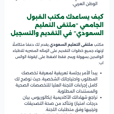
الوطن العربي.
كيف يساعدك مكتب القبول
الجامعي “ملتقى التعليم
السعودي” في التقديم والتسجيل
مكتب
ملتقى التعليم السعودي
يقدم لك دعمًا متكاملًا
لإنهاء جميع خطوات التقديم على الزماله المصريه للاطباء
الوافدين بسهولة ويسر، فقط اضغط على ايقونة الواتس
اب:
يبدأ الأمر بجلسة تعريفية لمعرفة تخصصك
المطلوب واحتياجاتك الشخصية، حيث نوضح لك
كامل إجراءات اللجنة العليا للتخصصات الصحية
والمستندات المطلوبة.
نراجع شهاداتك الأكاديمية (بكالوريوس، بيان
درجات، امتياز) ونتأكد من صحة التصديقات
وترتيبها وفق متطلبات اللجنة.