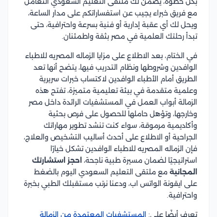
بكل خطوة، يضمن لك ملتقى التعليم السعودي التعامل
مع فريق خبراء يجيب عن استفساراتكم على مدار الساعة،
ويحل لك أي عقبة إدارية أو فنية بسرعة واحترافية، حتى
تبدأ رحلتك العلمية في مصر بثقة واطمئنان.
في الختام، بعد الاطلاع على مزايا الزماله المصريه للاطباء
الوافدين وشروطها ونظام التدريب فيها، يتضح أنها تعد
الطريق أمام الأطباء الوافدين لاكتساب خبرات سريرية
وعلمية متقدمة في بيئة تعليمية متميزة، تفتح هذه
الزمالة أبواب العمل في المستشفيات الرائدة داخل مصر
وخارجها، وتؤهل حاملها للحصول على فرص بحثية
وأكاديمية مرموقة، سواء كنت تنشد تطوير مهاراتك
الجراحية أو الاطلاع على أحدث أساليب التشخيص والعلاج،
فإن الزماله المصريه للاطباء الوافدين تشكل خيارًا
استراتيجيًا لضمان مسيرة طبية ناجحة،
احجز استشارتك
المجانية
مع ملتقى التعليم السعودي اليوم بالضغط
على ايقونة الواتس اب، ودعنا نرتب مستقبلك الطبي بخبرة
واحترافية.
تعرف أيضًا على:
المستشفيات المعتمدة من الزمالة