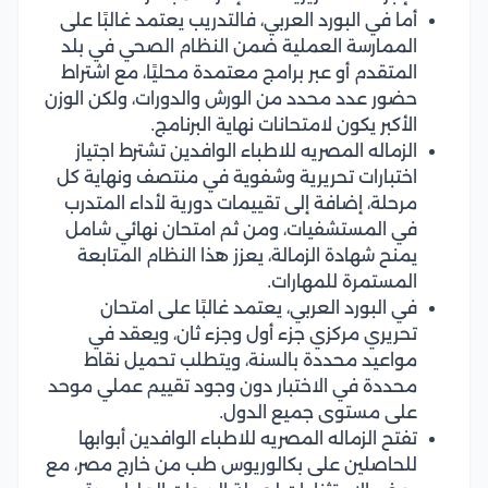
أما في البورد العربي، فالتدريب يعتمد غالبًا على
الممارسة العملية ضمن النظام الصحي في بلد
المتقدم أو عبر برامج معتمدة محليًا، مع اشتراط
حضور عدد محدد من الورش والدورات، ولكن الوزن
الأكبر يكون لامتحانات نهاية البرنامج.
الزماله المصريه للاطباء الوافدين تشترط اجتياز
اختبارات تحريرية وشفوية في منتصف ونهاية كل
مرحلة، إضافة إلى تقييمات دورية لأداء المتدرب
في المستشفيات، ومن ثم امتحان نهائي شامل
يمنح شهادة الزمالة، يعزز هذا النظام المتابعة
المستمرة للمهارات.
في البورد العربي، يعتمد غالبًا على امتحان
تحريري مركزي جزء أول وجزء ثان، ويعقد في
مواعيد محددة بالسنة، ويتطلب تحميل نقاط
محددة في الاختبار دون وجود تقييم عملي موحد
على مستوى جميع الدول.
تفتح الزماله المصريه للاطباء الوافدين أبوابها
للحاصلين على بكالوريوس طب من خارج مصر، مع