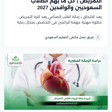
التمريض | كل ما يهم الطلاب
السعوديين والوافدين 2027
يعد الالتحاق بـ زمالة القلب الصناعي بعد كلية التمريض
خطوة مهنية مهمة للراغبين في التخصص بمجال رعاية
مرضى القلب والحالات الحرجة، حيث يوفر البرنامج تدريبًا
إكلينيكيًا متقدمًا يؤهل الممرضين للعمل بكفاءة داخل
فريق عمل ملتقى التعليم السعودي
المستشفيات والمراكز الطبية المتخصصة وتتميز زمالة
القلب الصناعي...
دراسة الزمالة المصرية