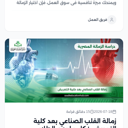
ويمنحك ميزة تنافسية في سوق العمل، فإن اختيار الزمالة
المصرية لطب الاسنان قد يبدو معقدًا في ظل تعدد
الشروط والتخصصات وإجراءات التسجيل، ومع تزايد الإقبال
فريق العمل
على هذا البرنامج، يصبح امتلاك معلومات...
دراسة الزمالة المصرية
2026-07-18
15 دقائق قراءة
زمالة القلب الصناعي بعد كلية