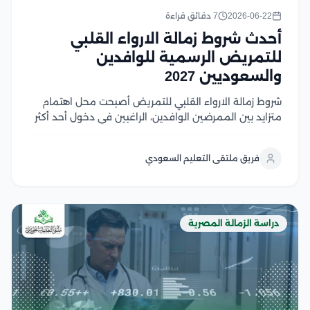
2026-06-22
7 دقائق قراءة
أحدث شروط زمالة الارواء القلبي
للتمريض الرسمية للوافدين
والسعوديين 2027
شروط زمالة الارواء القلبي للتمريض أصبحت محل اهتمام
متزايد بين الممرضين الوافدين، الراغبين في دخول أحد أكثر
التخصصات الصحية دقة داخل غرف جراحة القلب المفتوح
والعناية الحرجة، والسبب أن سوق الرعاية القلبية في
فريق ملتقى التعليم السعودي
السعودية لم يعد يعتمد على الأطباء فقط؛...
دراسة الزمالة المصرية