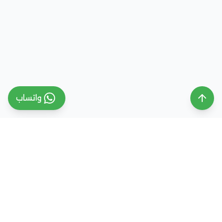
واتساب
ملتقى التعليم السعودي
ملتقى التعليم السعودي منصة تعليمية متخصصة تهدف
إلى تقديم معلومات موثوقة ومحدثة حول التعليم في
المملكة العربية السعودية، تشمل الجامعات، التخصصات،
شروط القبول، والفرص التعليمية المختلفة. كما نقدم
خدمات متكاملة للتسجيل والقبول الجامعي في وجهات