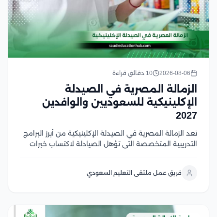
2026-08-06
10 دقائق قراءة
الزمالة المصرية في الصيدلة
الإكلينيكية للسعوديين والوافدين
2027
تعد الزمالة المصرية في الصيدلة الإكلينيكية من أبرز البرامج
التدريبية المتخصصة التي تؤهل الصيادلة لاكتساب خبرات
إكلينيكية متقدمة وفق أحدث المعايير المهنية، مما يعزز
فرصهم في العمل داخل السعودية ودول الخليج في هذا
فريق عمل ملتقى التعليم السعودي
المقال سوف نتعرف على شروط القبول، ومعدلات...