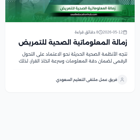
2026-05-12
8 دقائق قراءة
زمالة المعلوماتية الصحية للتمريض
تتجه الأنظمة الصحية الحديثة نحو الاعتماد على التحول
الرقمي لضمان دقة المعلومات وسرعة اتخاذ القرار، لذلك
تمثل زمالة المعلوماتية الصحية للتمريض مسار مهم
للكوادر التمريضية الراغبة في دمج التكنولوجيا بالممارسة
فريق عمل ملتقى التعليم السعودي
السريرية اليومية، حيث يكتسب المتدرب مهارات التعامل مع
السجلات الإلكترونية...