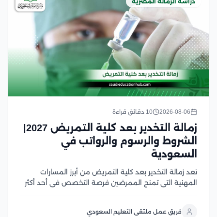
دراسة الزمالة المصرية
2026-08-06
10 دقائق قراءة
زمالة التخدير بعد كلية التمريض 2027|
الشروط والرسوم والرواتب في
السعودية
تعد زمالة التخدير بعد كلية التمريض من أبرز المسارات
المهنية التي تمنح الممرضين فرصة التخصص في أحد أكثر
المجالات الصحية طلبًا داخل المستشفيات والمراكز الطبية،
بما توفره من تدريب عملي متقدم وفرص وظيفية واعدة
فريق عمل ملتقى التعليم السعودي
وفي هذا المقال سوف نتعرف على...