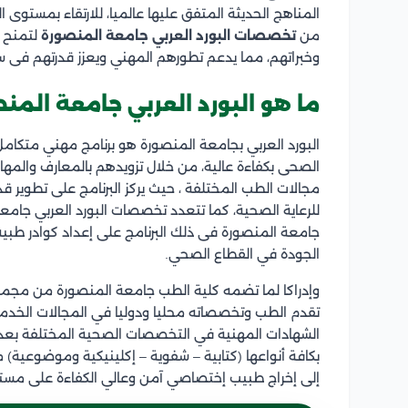
المناهج الحديثة المتفق عليها عالميا، للارتقاء بمستوى 
من
تخصصات البورد العربي جامعة المنصورة
لتمنح ف
وخبراتهم، مما يدعم تطورهم المهني ويعزز قدرتهم فى 
ما هو البورد العربي جامعة المن
البورد العربي بجامعة المنصورة هو برنامج مهني متكامل
الصحى بكفاءة عالية، من خلال تزويدهم بالمعارف والم
مجالات الطب المختلفة ، حيث يركز البرنامج على تطوير قدر
للرعاية الصحية، كما تتعدد تخصصات البورد العربي جامعة
جامعة المنصورة فى ذلك البرنامج على إعداد كوادر طبي
الجودة في القطاع الصحي.
وإدراكا لما تضمه كلية الطب جامعة المنصورة من مجمو
تقدم الطب وتخصصاته محليا ودوليا في المجالات الخدمية و
الشهادات المهنية في التخصصات الصحية المختلفة بعد قي
بكافة أنواعها (كتابية – شفوية – إكلينيكية وموضوعية) 
إلى إخراج طبيب إختصاصي آمن وعالي الكفاءة على مستو