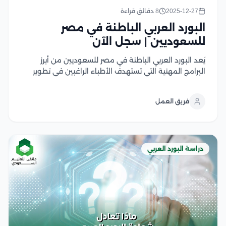
2025-12-27
8 دقائق قراءة
البورد العربي الباطنة في مصر
للسعوديين | سجل الآن
يُعد البورد العربي الباطنة في مصر للسعوديين من أبرز
البرامج المهنية التي تستهدف الأطباء الراغبين في تطوير
مهاراتهم السريرية والحصول على شهادة معترف بها عربيًا
ويجمع البرنامج بين الدراسة الأكاديمية المتقدمة والتدريب
فريق العمل
العملي داخل المستشفيات المعتمدة، مما يساعد على
اكتساب...
دراسة البورد العربي