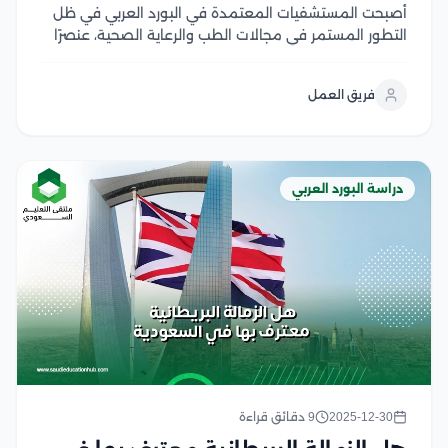
أصبحت المستشفيات المعتمدة في البورد العربي في ظل
التطور المستمر في مجالات الطب والرعاية الصحية، عنصرًا
حيويً، ضامن لجودة التعليم الطبي والتدريب المهني، حيث
يقدم البورد العربي للمستشفيات المعتمدة معيارًا رفيعًا
فريق العمل
يساعدها على تحسين مستوى الخدمات الصحية، وفقًا
لمجموعة من...
دراسة البورد العربي
2025-12-30
9 دقائق قراءة