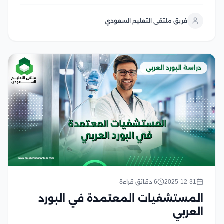
الأطباء وتطوير مهاراتهم المهنية والعلمية وفق معايير
أكاديمية وطبية معتمدة، يوفر هذا البرنامج منظومة
فريق ملتقى التعليم السعودي
تدريبية متكاملة تجمع بين الدراسة النظرية والتدريب
العملي...
دراسة البورد العربي
2025-12-31
6 دقائق قراءة
المستشفيات المعتمدة في البورد
العربي