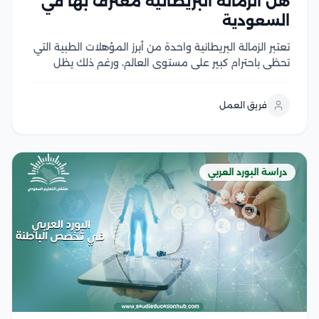
هل الزمالة البريطانية معترف بها في
السعودية
تعتبر الزمالة البريطانية واحدة من أبرز المؤهلات الطبية التي
تحظى باحترام كبير على مستوى العالم، ورغم ذلك يظل
التساؤل عن مدى اعتراف المملكة العربية السعودية بهذه
الزمالة من أبرز المواضيع التي تثير اهتمام الأطباء
فريق العمل
المتخصصين، فبينما تفتح الزمالة البريطانية أبوابًا...
دراسة البورد العربي