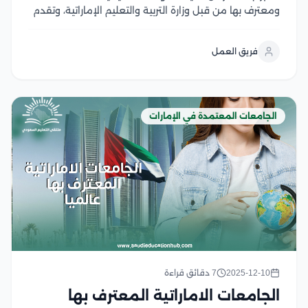
ومعترف بها من قبل وزارة التربية والتعليم الإماراتية، وتقدم
جامعة رأس الخيمة مجموعة من البرامج والمجالات
المتنوعة، وتعمل الجامعة على توفير بيئة تعليمية متطورة
فريق العمل
ومناسبة للطلاب باستخدام أحدث التقنيات الحديثة بهدف
تطوير مهاراتهم...
الجامعات المعتمدة في الإمارات
2025-12-10
7 دقائق قراءة
الجامعات الاماراتية المعترف بها