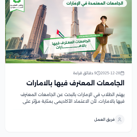
الجامعات المعتمدة في الإمارات
2025-12-28
9 دقائق قراءة
الجامعات المعترف فيها بالامارات
يهتم الطلاب في الإمارات بالبحث عن الجامعات المعترف
فيها بالامارات، لأن الاعتماد الأكاديمي بمثابة مؤثر على
جودة البيئة التعليمية التي يدرس خلالها الطالب، ومدى
التزام الجامعة بمعايير الدراسة المعترف بها دوليًا، كما يفتح
فريق العمل
أمام المتقدمين فرص أفضل لاستكمال الدراسات العليا...