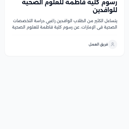
رسوم كلية فاطمة للعلوم الصحية
للوافدين
يتساءل الكثير من الطلاب الوافدين راغبي دراسة التخصصات
الصحية في الإمارات، عن رسوم كلية فاطمة للعلوم الصحية
للوافدين، بما يضمن لهم الحصول على تعليم عالي الجودة
بتكلفة معقولة، في ظل ما تتمتع به الكلية من سمعة
فريق العمل
أكاديمية مرموقة بين العديد...