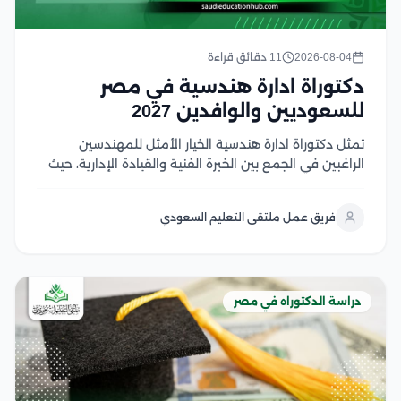
2026-08-04
11 دقائق قراءة
دكتوراة ادارة هندسية في مصر
للسعوديين والوافدين 2027
تمثل دكتوراة ادارة هندسية الخيار الأمثل للمهندسين
الراغبين في الجمع بين الخبرة الفنية والقيادة الإدارية، حيث
تؤهلهم لإدارة المشروعات والمنظمات الهندسية وفق
أحدث المعايير العالمية، وتمنحهم ميزة تنافسية قوية في
فريق عمل ملتقى التعليم السعودي
سوق العمل السعودي والخليجي وفي هذا المقال سوف
نتعرف على...
دراسة الدكتوراه في مصر