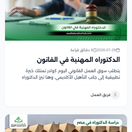
2026-07-29
9 دقائق قراءة
الدكتوراه المهنية في القانون
يتطلب سوق العمل القانوني اليوم كوادر تمتلك خبرة
تطبيقية إلى جانب التأهيل الأكاديمي، وهنا تبرز الدكتوراه
المهنية في القانون كخيار يجمع بين الدراسة المتخصصة
والتطبيق العملي، بما يفتح آفاقا أوسع للترقي الوظيفي
فريق العمل
وتولي المناصب القيادية في المؤسسات القانونية
والقضائية وتتميز...
دراسة الدكتوراه في مصر