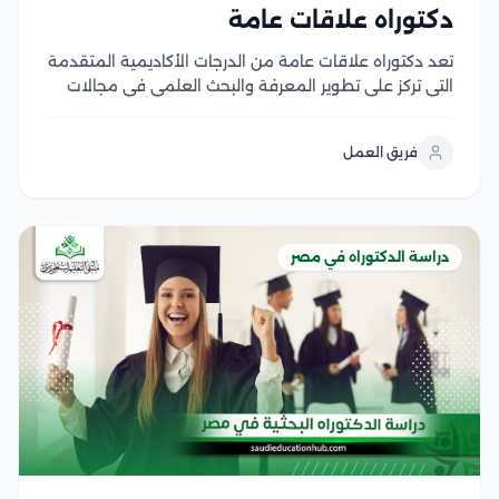
دكتوراه علاقات عامة
تعد دكتوراه علاقات عامة من الدرجات الأكاديمية المتقدمة
التي تركز على تطوير المعرفة والبحث العلمي في مجالات
الاتصال المؤسسي، وإدارة السمعة، وبناء العلاقات بين
المؤسسات والجمهور ويمنح هذا التخصص الباحثين القدرة
فريق العمل
على دراسة استراتيجيات التواصل الحديثة وتحليل دور
العلاقات العامة...
دراسة الدكتوراه في مصر