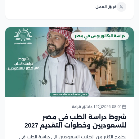
بين الابتكار، والطلب المرتفع في سوق العمل، والفرص
فريق العمل
الوظيفية محليًا ودوليًا، وتوفر الجامعات المصرية برامج
أكاديمية متطورة تعتمد على...
دراسة البكالوريوس في مصر
2026-08-01
12 دقائق قراءة
شروط دراسة الطب في مصر
للسعوديين وخطوات التقديم 2027
يطمح الكثير من الطلاب السعوديين إلى دراسة الطب في