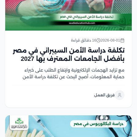
2026-08-01
16 دقائق قراءة
تكلفة دراسة الأمن السيبراني في مصر
بأفضل الجامعات المعترف بها 2027
مع تزايد الهجمات الإلكترونية وارتفاع الطلب على خبراء
حماية المعلومات، أصبح البحث عن تكلفة دراسة الأمن
السيبراني في مصر من أولويات الطلاب الراغبين في دخول
هذا المجال الواعد، لكن اختلاف الرسوم بين الجامعات قد
فريق العمل
يجعل اتخاذ القرار أكثر صعوبة لحسن...
دراسة البكالوريوس في مصر