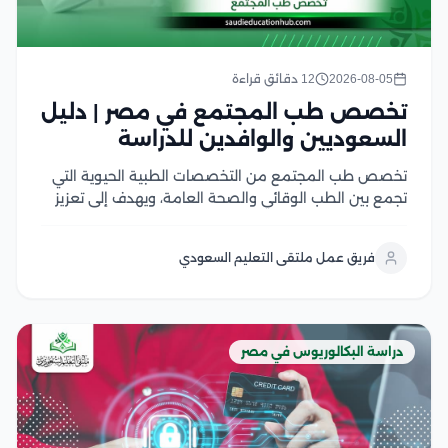
2026-08-05
12 دقائق قراءة
تخصص طب المجتمع في مصر | دليل
السعوديين والوافدين للدراسة
تخصص طب المجتمع من التخصصات الطبية الحيوية التي
تجمع بين الطب الوقائي والصحة العامة، ويهدف إلى تعزيز
صحة الأفراد والمجتمعات من خلال الوقاية من الأمراض،
ودراسة أسباب انتشارها، ووضع الخطط الصحية للحد منها
فريق عمل ملتقى التعليم السعودي
ويشهد هذا التخصص إقبالًا كبير من الطلاب...
دراسة البكالوريوس في مصر