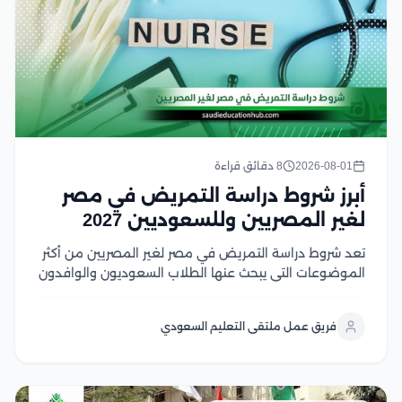
2026-08-01
8 دقائق قراءة
أبرز شروط دراسة التمريض في مصر
لغير المصريين وللسعوديين 2027
تعد شروط دراسة التمريض في مصر لغير المصريين من أكثر
الموضوعات التي يبحث عنها الطلاب السعوديون والوافدون
الراغبون في الالتحاق بكليات التمريض المصرية، لما تتميز به
من جودة أكاديمية، وتدريب عملي متطور، وشهادات تحظى
فريق عمل ملتقى التعليم السعودي
باعتراف واسع في العديد من الدول...