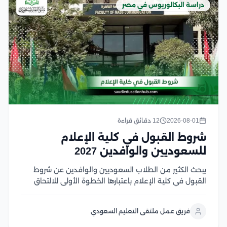
دراسة البكالوريوس في مصر
2026-08-01
12 دقائق قراءة
شروط القبول في كلية الإعلام
للسعوديين والوافدين 2027
يبحث الكثير من الطلاب السعوديين والوافدين عن شروط
القبول في كلية الإعلام باعتبارها الخطوة الأولى للالتحاق
بأحد أكثر التخصصات ارتباطًا بسوق العمل الإعلامي الحديث،
حيث تجمع كليات الإعلام في الجامعات المصرية بين الجودة
فريق عمل ملتقى التعليم السعودي
الأكاديمية، والتدريب العملي، والشهادات المعترف بها، مع...