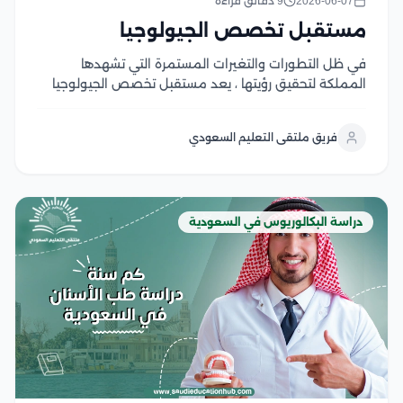
2026-06-07
9 دقائق قراءة
مستقبل تخصص الجيولوجيا
في ظل التطورات والتغيرات المستمرة التي تشهدها
المملكة لتحقيق رؤيتها ، يعد مستقبل تخصص الجيولوجيا
واعد ومشرق، حيث يبرز تخصص الجيولوجيا باعتباره من أهم
التخصصات التي تسهم في مواجهة التحديات المستقبلية
فريق ملتقى التعليم السعودي
ترتكز رؤية المملكة بشكل أساسي على تحقيق التنويع في...
دراسة البكالوريوس في السعودية