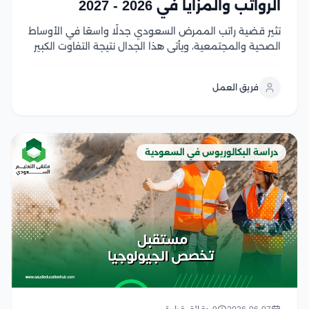
الرواتب والمزايا في 2026 - 2027
تثير قضية راتب الممرض السعودي جدلًا واسعًا في الأوساط
الصحية والمجتمعية، ويأتي هذا الجدال نتيجة التفاوت الكبير
في الرواتب بين القطاعات الحكومية والخاصة وتختلف قيمة
الراتب نتيجة بعض العوامل التي تؤثر عليه منها، سنوات
فريق العمل
الخبرة والمؤهل العلمي والتخصص والقطاع الذي...
دراسة البكالوريوس في السعودية