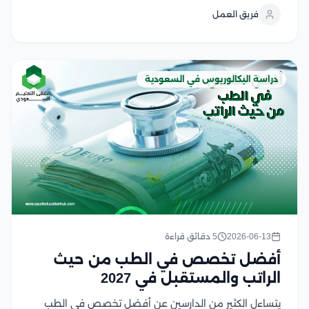
يضم القانون العديد من التخصصات التي تلبي احتياجات
فريق العمل
متنوعة وتفتح أبواب واسعة للعمل...
دراسة البكالوريوس في السعودية
2026-06-13
5 دقائق قراءة
أفضل تخصص في الطب من حيث
الراتب والمستقبل في 2027
يتساءل الكثير من الدارسين عن أفضل تخصص في الطب