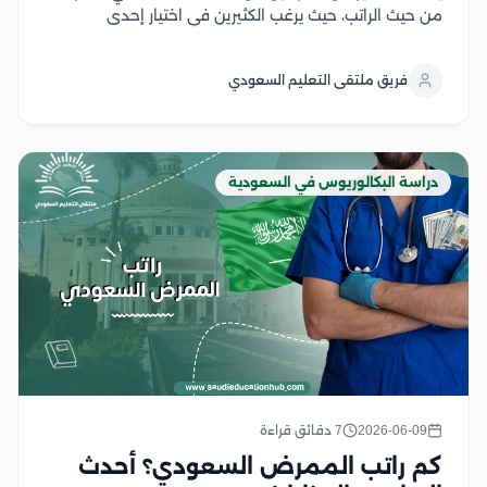
من حيث الراتب، حيث يرغب الكثيرين في اختيار إحدى
التخصصات الطبية التي تحقق لهم عائد مالي مناسب،
وتضمن لهم مستقبل مهني أمن، ولكن يجب الأخذ في
فريق ملتقى التعليم السعودي
الاعتبار أن تحديد إحدى التخصصات...
دراسة البكالوريوس في السعودية
2026-06-09
7 دقائق قراءة
كم راتب الممرض السعودي؟ أحدث