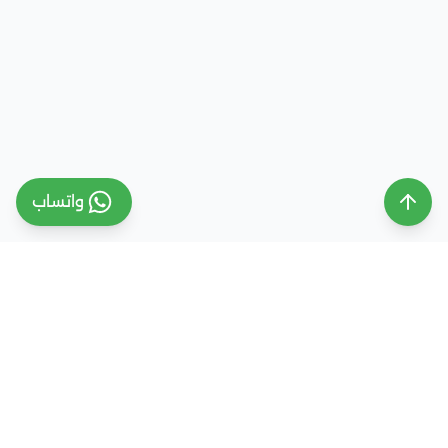
واتساب
ملتقى التعليم السعودي
ملتقى التعليم السعودي منصة تعليمية متخصصة تهدف
إلى تقديم معلومات موثوقة ومحدثة حول التعليم في
المملكة العربية السعودية، تشمل الجامعات، التخصصات،
شروط القبول، والفرص التعليمية المختلفة. كما نقدم
خدمات متكاملة للتسجيل والقبول الجامعي في وجهات