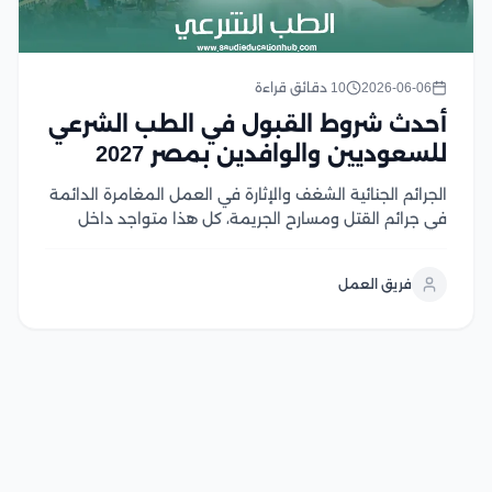
2026-06-06
10 دقائق قراءة
أحدث شروط القبول في الطب الشرعي
للسعوديين والوافدين بمصر 2027
الجرائم الجنائية الشغف والإثارة في العمل المغامرة الدائمة
في جرائم القتل ومسارح الجريمة، كل هذا متواجد داخل
تخصص الطب الشرعي، حيث يتواجد الطبيب الشرعي دائمًا
في مكان الجريمة، من أجل رفع البصمات والأدلة الجنائية
فريق العمل
وتحليلها، كذلك تشريح الجثث، وتحديد أسباب...