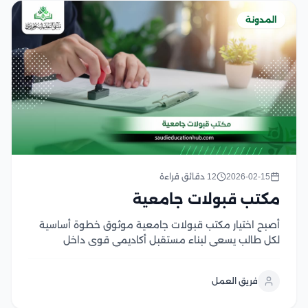
المدونة
2026-02-15
12 دقائق قراءة
مكتب قبولات جامعية
أصبح اختيار مكتب قبولات جامعية موثوق خطوة أساسية
لكل طالب يسعى لبناء مستقبل أكاديمي قوي داخل
الجامعات المصرية أو العربية المعتمدة، وبالأخص في ظل
تعقد إجراءات القبول واختلاف شروط التقديم، وتعدد
فريق العمل
منصات التسجيل الإلكترونية، ولذلك بدلًا من إضاعة الوقت
والجهد...