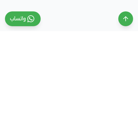
واتساب
ملتقى التعليم السعودي
ملتقى التعليم السعودي منصة تعليمية متخصصة تهدف
إلى تقديم معلومات موثوقة ومحدثة حول التعليم في
المملكة العربية السعودية، تشمل الجامعات، التخصصات،
شروط القبول، والفرص التعليمية المختلفة. كما نقدم
خدمات متكاملة للتسجيل والقبول الجامعي في وجهات
دراسية متعددة مثل مصر، الإمارات، ألمانيا، تركيا وغيرها من
الدول، مع إرشاد أكاديمي احترافي يساعد الطلاب والطالبات
على اختيار المسار التعليمي الأنسب واتخاذ القرار الصحيح بما
يتوافق مع طموحاتهم ومستقبلهم الأكاديمي.