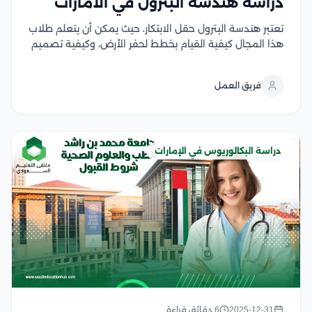
دراسة هندسة البترول في الامارات
تعتبر هندسة البترول حقل الابتكار، حيث يمكن أن يتعلم طلاب
هذا المجال كيفية القيام بخطط لحفر الأرض، وكيفية تصميم
أكثر المعدات كفاءة، وكيفية التعامل مع علماء الجيولوجيا
لجمع المعلومات الخاصة بفهم الأرض المحيطة بالبئر، كما
فريق العمل
يهتم هذا التخصص بإنتاج واكتشاف...
دراسة البكالوريوس في الإمارات
2025-12-31
6 دقائق قراءة