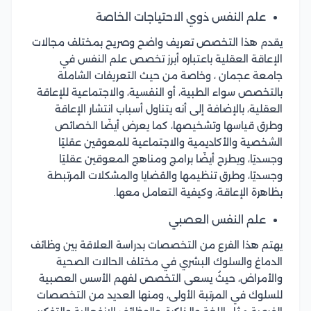
علم النفس ذوي الاحتياجات الخاصة
يقدم هذا التخصص تعريف واضح وصريح بمختلف مجالات
الإعاقة العقلية باعتباره أبرز تخصص علم النفس في
جامعة عجمان ، وخاصة من حيث التعريفات الشاملة
بالتخصص سواء الطبية، أو النفسية، والاجتماعية للإعاقة
العقلية، بالإضافة إلى أنه يتناول أسباب انتشار الإعاقة
وطرق قياسها وتشخيصها، كما يعرض أيضًا الخصائص
الشخصية والأكاديمية والاجتماعية للمعوقين عقليًا
وجسديًا، ويطرح أيضًا برامج ومناهج المعوقين عقليًا
وجسديًا، وطرق تنظيمها والقضايا والمشكلات المرتبطة
بظاهرة الإعاقة، وكيفية التعامل معها.
علم النفس العصبي
يهتم هذا الفرع من التخصصات بدراسة العلاقة بين وظائف
الدماغ والسلوك البشري في مختلف الحالات الصحية
والأمراض، حيثُ يسعى التخصص لفهم الأسس العصبية
للسلوك في المرتبة الأولى، ومنها العديد من التخصصات