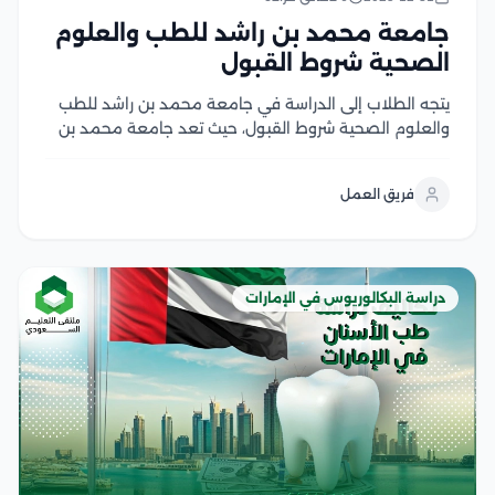
جامعة محمد بن راشد للطب والعلوم
الصحية شروط القبول
يتجه الطلاب إلى الدراسة في جامعة محمد بن راشد للطب
والعلوم الصحية شروط القبول، حيث تعد جامعة محمد بن
راشد للطب والعلوم الصحية إحدى المؤسسات الأكاديمية
الرائدة في دولة الإمارات العربية المتحدة، كما تلتزم بتقديم
فريق العمل
تعليم طبي وصحي متميز يتوافق...
دراسة البكالوريوس في الإمارات