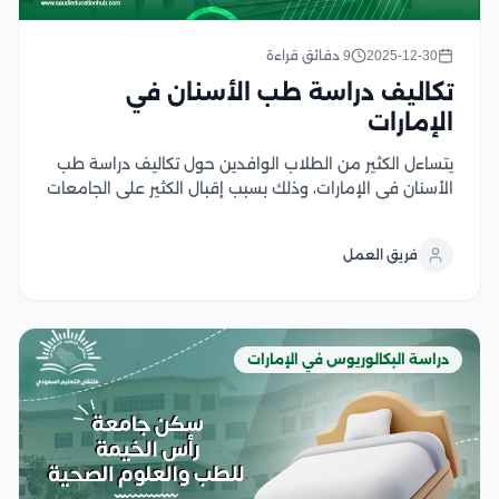
2025-12-30
9 دقائق قراءة
تكاليف دراسة طب الأسنان في
الإمارات
يتساءل الكثير من الطلاب الوافدين حول تكاليف دراسة طب
الأسنان في الإمارات، وذلك بسبب إقبال الكثير على الجامعات
الإماراتية لما تقدمه من برامج تعليمية وأكاديمية ذات
جودة عالية، حيث جميع البرامج التعليمية التي تقدمها
فريق العمل
الجامعات الإماراتية تكون معتمدة محليًا ودوليًا...
دراسة البكالوريوس في الإمارات