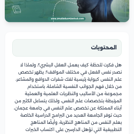
المحتويات
هل فكرت للحظة كيف يعمل العقل البشري؟، ولماذا لا
نصدر نفس الفعل في مختلف المواقف؟، يظهر تخصص
علم النفس كبوابة رئيسية لفك شفرات الدوافع والمشاعر،
من خلال فهم الجوانب النفسية الشاملة، باستخدام
مجموعة من الأساليب والنظريات العلمية والعملية
المرتبطة بتخصصات علم النفس، ولذلك يتساءل الكثير من
أبناء المملكة عن تخصص علم النفس في جامعة عجمان،
حيث توفر الجامعة العديد من البرامج الدراسية الخاصة
بعلم النفس من المناهج النظرية، وأيضًا المناهج
التطبيقية التي تؤهل الدارسين على اكتساب الخبرات