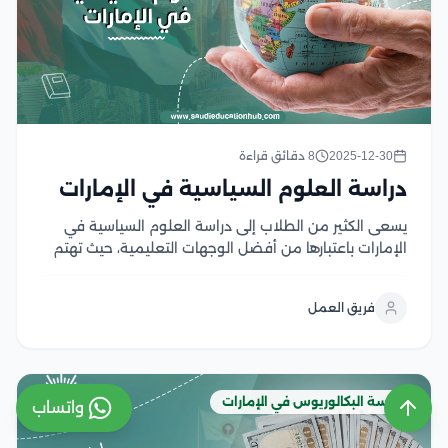
2025-12-30
8 دقائق قراءة
دراسة العلوم السياسية في الإمارات
يسعى الكثير من الطلاب إلى دراسة العلوم السياسية في
الإمارات باعتبارها من أفضل الوجهات التعليمية، حيث تهتم
الجامعات الإماراتية بتطوير استراتيجيتها التعليمية،مما يجعل
البيئة التعليمية المقدمة للطلاب غنية بالمعلومات
فريق العمل
والخبرات التي تؤهلهم للعمل، وتمنح الجامعات الدارسين
شهادات معتمدة ومعترف بها...
دراسة البكالوريوس في الإمارات
واتساب