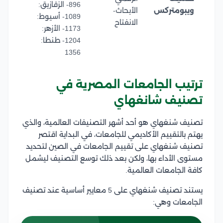
896- الزقازيق:
ويبومتركس
الأبحاث-
1089- أسيوط:
الانفتاح
1173- الأزهر:
1204- طنطا:
1356
ترتيب الجامعات المصرية في
تصنيف شانغهاي
تصنيف شنغهاي هو أحد أشهر التصنيفات العالمية، والذي
يهتم بالتقييم الأكاديمي للجامعات، في البداية اقتصر
تصنيف شنغهاي على تقييم الجامعات في الصين لتحديد
مستوى الأداء بها، ولكن بعد ذلك توسع التصنيف ليشمل
كافة الجامعات العالمية.
يستند تصنيف شنغهاي على 5 معايير أساسية عند تصنيف
الجامعات وهي: