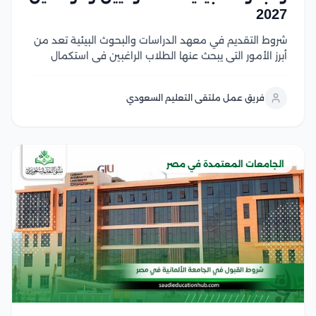
2027
شروط التقديم في معهد الدراسات والبحوث البيئية تعد من
أبرز الأمور التي يبحث عنها الطلاب الراغبين في استكمال
دراساتهم العليا في مصر، وتشمل هذه الشروط استيفاء
المؤهل الأكاديمي المناسب، واستكمال المستندات
فريق عمل ملتقى التعليم السعودي
المطلوبة، والالتزام بالضوابط التي يحددها المعهد والجهات
المنظمة لقبول...
الجامعات المعتمدة في مصر