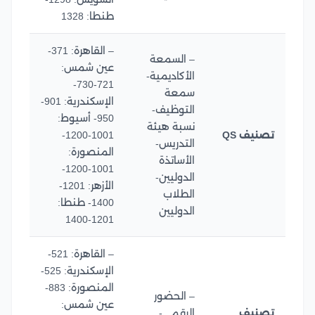
طنطا: 1328
– القاهرة: 371-
– السمعة
عين شمس:
الأكاديمية-
721-730-
سمعة
الإسكندرية: 901-
التوظيف-
950- أسيوط:
نسبة هيئة
تصنيف QS
1001-1200-
التدريس-
المنصورة:
الأساتذة
1001-1200-
الدوليين-
الأزهر: 1201-
الطلاب
1400- طنطا:
الدوليين
1201-1400
– القاهرة: 521-
الإسكندرية: 525-
المنصورة: 883-
– الحضور
عين شمس:
تصنيف
الرقمي-