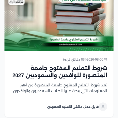
2026-08-05
8 دقائق قراءة
شروط التعليم المفتوح جامعة
المنصورة للوافدين والسعوديين 2027
تعد شروط التعليم المفتوح جامعة المنصورة من أهم
المعلومات التي يبحث عنها الطلاب السعوديون والوافدون
الراغبون في الالتحاق ببرامج تعليمية مرنة من جامعة
عريقة، حيث يوفر النظام فرصة مميزة لاستكمال الدراسة
فريق عمل ملتقى التعليم السعودي
وفق متطلبات مناسبة للدارسين في هذا المقال سوف
نتعرف...