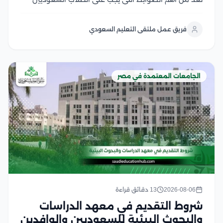
والوافدين التعرف عليها قبل التقدم بطلب التحويل، إذ
تشترط الجامعات المصرية استيفاء مجموعة من المتطلبات
فريق عمل ملتقى التعليم السعودي
الأكاديمية والإدارية، مثل الاعتراف بالجامعة المحول منها
في...
الجامعات المعتمدة في مصر
2026-08-06
13 دقائق قراءة
شروط التقديم في معهد الدراسات
والبحوث البيئية للسعوديين والوافدين