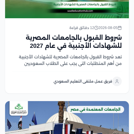
2026-08-05
12 دقائق قراءة
شروط القبول بالجامعات المصرية
للشهادات الأجنبية في عام 2027
تعد شروط القبول بالجامعات المصرية للشهادات الأجنبية
من أهم المتطلبات التي يجب على الطلاب السعوديين
والوافدين معرفتها قبل بدء إجراءات التقديم، حيث تعتمد
الجامعات المصرية على ضوابط محددة تشمل معادلة
فريق عمل ملتقى التعليم السعودي
الشهادة، واستيفاء المواد المؤهلة، وتحقيق متطلبات
القبول لكل تخصص وخلال...
الجامعات المعتمدة في مصر