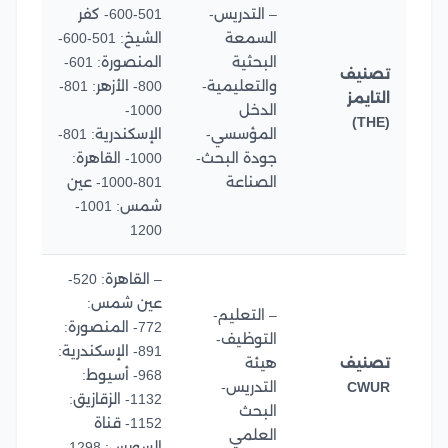
– التدريس-
501-600- كفر
السمعة
الشيخ: 501-600-
البحثية
المنصورة: 601-
تصنيف
والتعليمية-
800- الأزهر: 801-
التايمز
الدخل
1000-
(THE)
المؤسسي-
الإسكندرية: 801-
جودة البحث-
1000- القاهرة:
الصناعة
801-1000- عين
شمس: 1001-
1200
– القاهرة: 520-
عين شمس:
– التعليم-
772- المنصورة:
التوظيف-
891- الإسكندرية:
تصنيف
هيئة
968- أسيوط:
CWUR
التدريس-
1132- الزقازيق:
البحث
1152- قناة
العلمي
السويس: 1298-