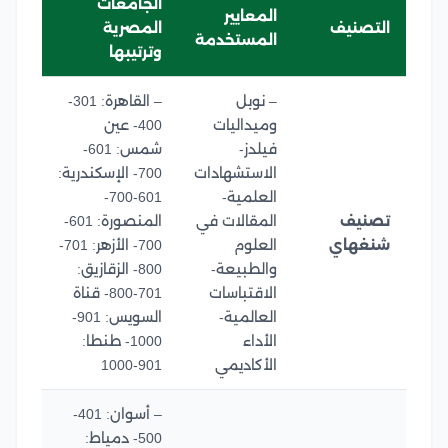
الجامعات
المعايير
التصنيف
المصرية
المستخدمة
وترتيبها
– نوبل
– القاهرة: 301-
وميداليات
400- عين
فيلدز-
شمس: 601-
الاستشهادات
700- الإسكندرية:
العلمية-
601-700-
تصنيف
المقالات في
المنصورة: 601-
شنغهاي
العلوم
700- الأزهر: 701-
والطبيعة-
800- الزقازيق:
الاقتباسات
701-800- قناة
العالمية-
السويس: 901-
الأداء
1000- طنطا:
الأكاديمي
901-1000
– أسوان: 401-
500- دمياط: