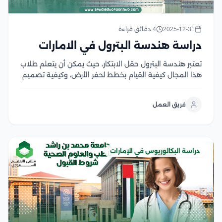
2025-12-31
4 دقائق قراءة
دراسة هندسة البترول في الامارات
تعتبر هندسة البترول حقل الابتكار، حيث يمكن أن يتعلم طلاب
هذا المجال كيفية القيام بخطط لحفر الأرض، وكيفية تصميم
أكثر المعدات كفاءة، وكيفية التعامل مع علماء الجيولوجيا
لجمع المعلومات الخاصة بفهم الأرض المحيطة بالبئر، كما
فريق العمل
يهتم هذا التخصص بإنتاج واكتشاف...
دراسة البكالوريوس في الإمارات