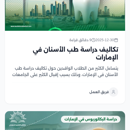
2025-12-30
9 دقائق قراءة
تكاليف دراسة طب الأسنان في
الإمارات
يتساءل الكثير من الطلاب الوافدين حول تكاليف دراسة طب
الأسنان في الإمارات، وذلك بسبب إقبال الكثير على الجامعات
الإماراتية لما تقدمه من برامج تعليمية وأكاديمية ذات
جودة عالية، حيث جميع البرامج التعليمية التي تقدمها
فريق العمل
الجامعات الإماراتية تكون معتمدة محليًا ودوليًا...
دراسة البكالوريوس في الإمارات