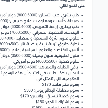
على النحو التالي:
طب بشري، طب الأسنان: (8000:6000) دولار أمريكي.
صيدلة، حاسبات ومعلومات، علاج طبيعي: (6500:5000) دولار أمريكي
طب بيطري، زراعة، التمريض: (6000:4000) دولار أمريكي.
الهندسة، التخطيط العمراني: (7000:5000) دولار أمريكي.
علوم، علوم الثروة السمكية والمصايد: (6500:4000) دولار أمريكي.
تجارة، حقوق، تربية، تربية رياضية، آثار: (6000:4500) دولار أمريكي.
ألسن، الاقتصاد والعلوم السياسية، إعلام: (3500:6000) دولار أمريكي.
فنون تطبيقية، فنون جميلة:(3500:6000) دولار أمريكي.
علوم صحية: (4000:5500) دولار أمريكي.
باقي الكليات والمعاهد: (3500:4500) دولار أمريكي.
لابد أن يأخذ الطالب في اعتباره أن هذه الرسوم
الحكومية، التي تتمثل في:
رسوم فتح ملف: 170$
رسوم معادلة البكالوريوس: 300$
رسوم خدمة تنسيق الوافدين: 170$
رسوم اشتراك النادي: 150$
رسوم القيد الجامعي: 1500$