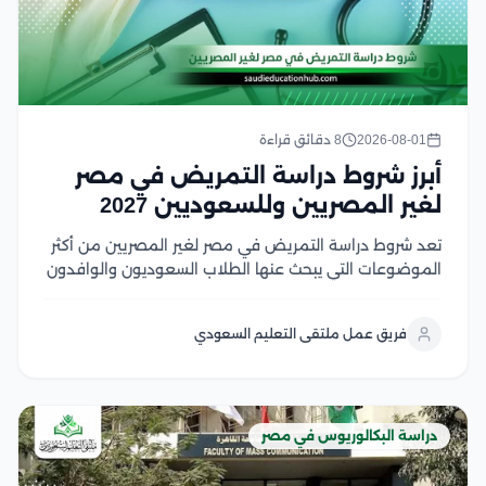
2026-08-01
8 دقائق قراءة
أبرز شروط دراسة التمريض في مصر
لغير المصريين وللسعوديين 2027
تعد شروط دراسة التمريض في مصر لغير المصريين من أكثر
الموضوعات التي يبحث عنها الطلاب السعوديون والوافدون
الراغبون في الالتحاق بكليات التمريض المصرية، لما تتميز به
من جودة أكاديمية، وتدريب عملي متطور، وشهادات تحظى
فريق عمل ملتقى التعليم السعودي
باعتراف واسع في العديد من الدول...
دراسة البكالوريوس في مصر