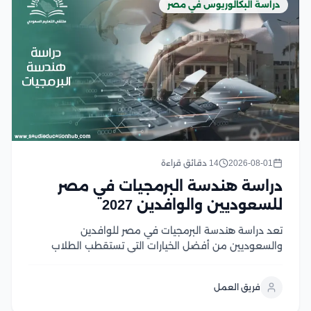
دراسة البكالوريوس في مصر
2026-08-01
14 دقائق قراءة
دراسة هندسة البرمجيات في مصر
للسعوديين والوافدين 2027
تعد دراسة هندسة البرمجيات في مصر للوافدين
والسعوديين من أفضل الخيارات التي تستقطب الطلاب
السعوديين والوافدين الراغبين في الالتحاق بتخصص يجمع
بين الابتكار، والطلب المرتفع في سوق العمل، والفرص
فريق العمل
الوظيفية محليًا ودوليًا، وتوفر الجامعات المصرية برامج
أكاديمية متطورة تعتمد على...