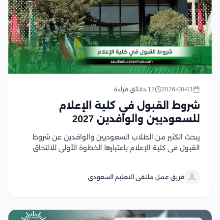
2026-08-01
12 دقائق قراءة
شروط القبول في كلية الإعلام
للسعوديين والوافدين 2027
يبحث الكثير من الطلاب السعوديين والوافدين عن شروط
القبول في كلية الإعلام باعتبارها الخطوة الأولى للالتحاق
بأحد أكثر التخصصات ارتباطًا بسوق العمل الإعلامي الحديث،
حيث تجمع كليات الإعلام في الجامعات المصرية بين الجودة
فريق عمل ملتقى التعليم السعودي
الأكاديمية، والتدريب العملي، والشهادات المعترف بها، مع...