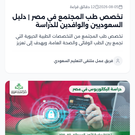
2026-08-05
12 دقائق قراءة
تخصص طب المجتمع في مصر | دليل
السعوديين والوافدين للدراسة
تخصص طب المجتمع من التخصصات الطبية الحيوية التي
تجمع بين الطب الوقائي والصحة العامة، ويهدف إلى تعزيز
صحة الأفراد والمجتمعات من خلال الوقاية من الأمراض،
ودراسة أسباب انتشارها، ووضع الخطط الصحية للحد منها
فريق عمل ملتقى التعليم السعودي
ويشهد هذا التخصص إقبالًا كبير من الطلاب...
دراسة البكالوريوس في مصر