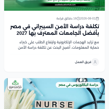
2026-08-01
16 دقائق قراءة
تكلفة دراسة الأمن السيبراني في مصر
بأفضل الجامعات المعترف بها 2027
مع تزايد الهجمات الإلكترونية وارتفاع الطلب على خبراء
حماية المعلومات، أصبح البحث عن تكلفة دراسة الأمن
السيبراني في مصر من أولويات الطلاب الراغبين في دخول
هذا المجال الواعد، لكن اختلاف الرسوم بين الجامعات قد
فريق العمل
يجعل اتخاذ القرار أكثر صعوبة لحسن...
دراسة البكالوريوس في مصر