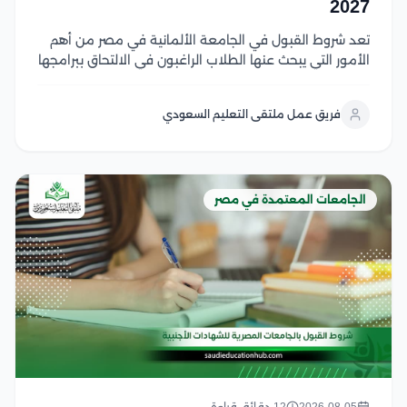
2027
تعد شروط القبول في الجامعة الألمانية في مصر من أهم
الأمور التي يبحث عنها الطلاب الراغبون في الالتحاق ببرامجها
الأكاديمية، حيث تختلف المتطلبات حسب المرحلة الدراسية
والتخصص وتشمل الشروط الأساسية المؤهلات الدراسية
فريق عمل ملتقى التعليم السعودي
المطلوبة، واستيفاء معايير القبول، وتقديم المستندات
اللازمة للطلاب...
الجامعات المعتمدة في مصر