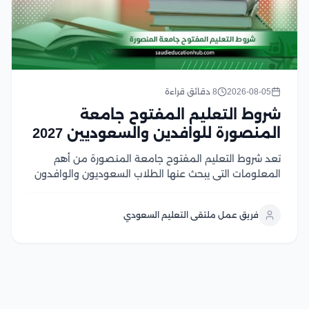
2026-08-05
8 دقائق قراءة
شروط التعليم المفتوح جامعة
المنصورة للوافدين والسعوديين 2027
تعد شروط التعليم المفتوح جامعة المنصورة من أهم
المعلومات التي يبحث عنها الطلاب السعوديون والوافدون
الراغبون في الالتحاق ببرامج تعليمية مرنة من جامعة
عريقة، حيث يوفر النظام فرصة مميزة لاستكمال الدراسة
فريق عمل ملتقى التعليم السعودي
وفق متطلبات مناسبة للدارسين في هذا المقال سوف
نتعرف...