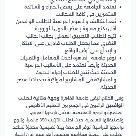
تعتمد الجامعة على بعض الخبراء والأساتذة
المتميزين فى كافة المجالات.
تُعد التكاليف والرسوم الدراسية للطلاب الوافدين
أقل بكثير مقارنة ببعض الدول الأوروبية.
تتيح للطلاب التطبيق العملى بجانب الجانب
النظري مما يجعل الطلاب قادرين على الابتكار
والإبداع على أرض الواقع.
توفر جامعة القاهرة أحدث المعامل والتقنيات
الحديثة وأيضاً تعتمد على الأساليب الدراسية
الحديثة حيثُ يُتيح للطلاب إجراء البحوث
والمشاركة فى المشاريع لمواكبة تحديات العصر
الحديثة.
وفي الختام، تبقى جامعة القاهرة
وجهة مثالية
للطلاب
الوافدين
الراغبين في الجمع بين التعليم الأكاديمي
المتميزة والخبرة التعليمية، بفضل تاريخها العريق،
وتصنيفاتها العالمية، حيث احتلت الترتيب 350 عالمياً، وتنوع
برامجها الدراسية، توفر الجامعة بيئة تعليمية محفزة تساعد
الطلاب على تنمية مهاراتهم وتحقيق أهدافهم، فإن اختيار