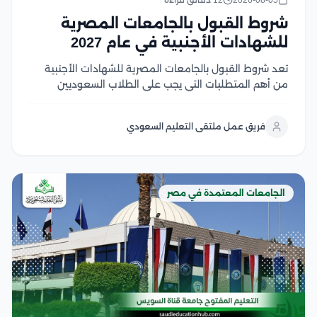
2026-08-05
12 دقائق قراءة
شروط القبول بالجامعات المصرية
للشهادات الأجنبية في عام 2027
تعد شروط القبول بالجامعات المصرية للشهادات الأجنبية
من أهم المتطلبات التي يجب على الطلاب السعوديين
والوافدين معرفتها قبل بدء إجراءات التقديم، حيث تعتمد
الجامعات المصرية على ضوابط محددة تشمل معادلة
فريق عمل ملتقى التعليم السعودي
الشهادة، واستيفاء المواد المؤهلة، وتحقيق متطلبات
القبول لكل تخصص وخلال...
الجامعات المعتمدة في مصر