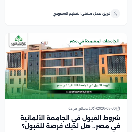
دراساتهم العليا في مصر، وتشمل هذه الشروط استيفاء
المؤهل الأكاديمي المناسب، واستكمال المستندات
فريق عمل ملتقى التعليم السعودي
المطلوبة، والالتزام بالضوابط التي يحددها المعهد والجهات
المنظمة لقبول...
الجامعات المعتمدة في مصر
2026-08-06
10 دقائق قراءة
شروط القبول في الجامعة الألمانية
في مصر.. هل لديك فرصة للقبول؟