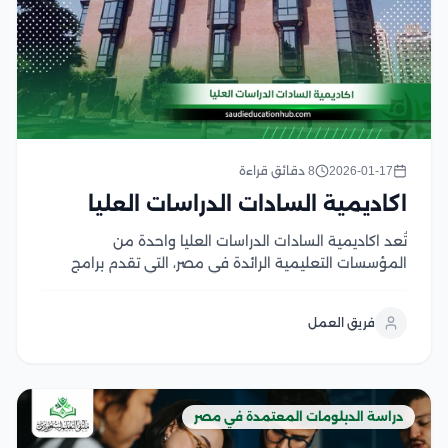
2026-01-17
8 دقائق قراءة
اكاديمية السادات الدراسات العليا
تُعد اكاديمية السادات الدراسات العليا واحدة من
المؤسسات التعليمية الرائدة في مصر، التي تقدم برامج
دراسات عليا متقدمة في مختلف التخصصات حيث تتميز
الأكاديمية بمرونتها في نظام الدراسة والمدة الزمنية، مع
فريق العمل
محتوى علمي معتمد يواكب أحدث المعايير الأكاديمية
والمهنية، ويتيح...
دراسة الدبلومات المعتمدة في مصر