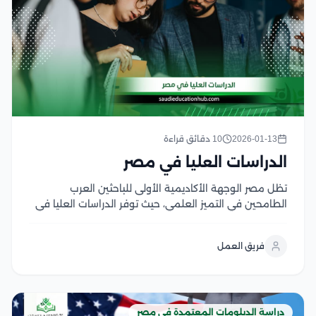
2026-01-13
10 دقائق قراءة
الدراسات العليا في مصر
تظل مصر الوجهة الأكاديمية الأولى للباحثين العرب
الطامحين في التميز العلمي، حيث توفر الدراسات العليا في
مصر مزيج فريد بين العراقة التاريخية والمناهج الحديثة
المعتمدة دوليا، إن السعي نحو نيل درجات الماجستير أو
فريق العمل
الدكتوراه في الجامعات المصرية ليس مجرد تحصيل...
دراسة الدبلومات المعتمدة في مصر