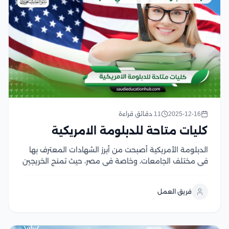
2025-12-16
11 دقائق قراءة
كليات متاحة للدبلومة الامريكية
الدبلومة الأمريكية أصبحت من أبرز الشهادات المعترف بها
في مختلف الجامعات، وخاصة في مصر، حيث تمنح الخريجين
فرصة لدخول أرقى الكليات والتخصصات في المؤسسات
التعليمية، سواء كانت حكومية أو خاصة، ولكن هل تعلم أن
فريق العمل
هناك مجموعة واسعة من كليات متاحة...