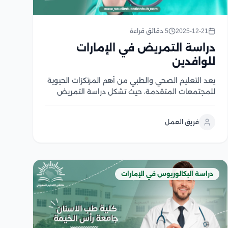
2025-12-21
5 دقائق قراءة
دراسة التمريض في الإمارات
للوافدين
يعد التعليم الصحي والطبي من أهم المرتكزات الحيوية
للمجتمعات المتقدمة، حيث تشكل دراسة التمريض
ركنًا أساسيًا في المراكز الصحية وهدف أساسي من رؤية
العالم، تعتمد الدراسة في الإمارات على المزج بين
فريق العمل
التدريبات العملية والمواد النظرية مما يؤهلهم
لاكتساب خبرات عملية...
دراسة البكالوريوس في الإمارات