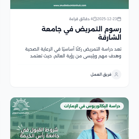
2025-12-23
4 دقائق قراءة
رسوم التمريض في جامعة
الشارقة
تعد دراسة التمريض ركنًا أساسيًا في الرعاية الصحية
وهدف مهم ورئيسي من رؤية العالم، حيث تعتمد
دراسة التمريض في الإمارات على الخلط بين المواد
النظرية والتدريبات العملية مما يؤهل الدارسين إلى
فريق العمل
اكتساب العديد من الخبرات للعمل في المستشفيات
والمراكز الصحية،...
دراسة البكالوريوس في الإمارات