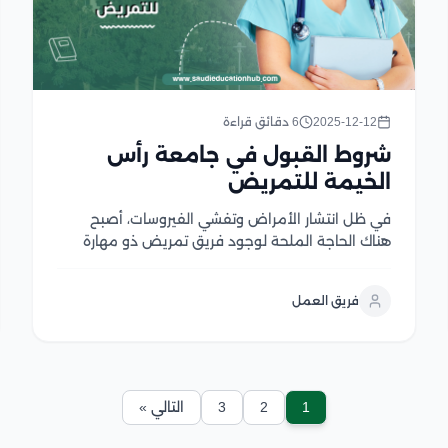
2025-12-12
6 دقائق قراءة
شروط القبول في جامعة رأس
الخيمة للتمريض
في ظل انتشار الأمراض وتفشي الفيروسات، أصبح
هناك الحاجة الملحة لوجود فريق تمريض ذو مهارة
عالية في التعامل مع كافة أنواع الأمراض وكيفية
علاجها، بالإضافة إلى التعامل مع كافة مستويات
فريق العمل
المرضى، ويتطلب منك في هذه الحالة أن يلتقي التعليم
والمعرفة...
1
2
3
التالي »