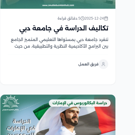
2025-12-24
5 دقائق قراءة
تكاليف الدراسة في جامعة دبي
تنفرد جامعة دبي بمستواها التعليمي المتميز الجامع
بين البرامج الأكاديمية النظرية والتطبيقية، من حيث
برامج بكالوريوس أو ماجستير التي تتميز بمغامرة
تعليمية قائمة على الابتكار والمعرفة، التي تؤهل
فريق العمل
دارسين قادرين على تلبية احتياجات السوق في مختلف
التخصصات، لذلك تبرز جامعة...
دراسة البكالوريوس في الإمارات