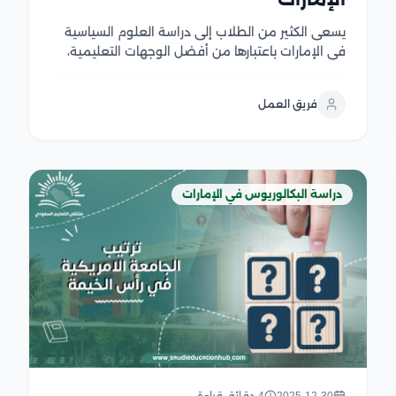
يسعى الكثير من الطلاب إلى دراسة العلوم السياسية
في الإمارات باعتبارها من أفضل الوجهات التعليمية،
حيث تهتم الجامعات الإماراتية بتطوير استراتيجيتها
التعليمية،مما يجعل البيئة التعليمية المقدمة للطلاب
فريق العمل
غنية بالمعلومات والخبرات التي تؤهلهم للعمل، وتمنح
الجامعات الدارسين شهادات معتمدة ومعترف بها...
دراسة البكالوريوس في الإمارات