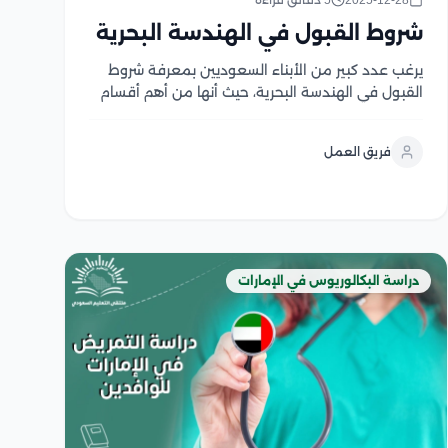
2025-12-28
5 دقائق قراءة
شروط القبول في الهندسة البحرية
يرغب عدد كبير من الأبناء السعوديين بمعرفة شروط
القبول في الهندسة البحرية، حيث أنها من أهم أقسام
الهندسة، فإن هذا التخصص يلبي احتياجات الطلاب
الذين يرغبون في الحصول على شهادة تجعلهم
فريق العمل
مؤهلين للمشاركة في إدارة الموانئ وبناء السفن
والغواصات، كما...
دراسة البكالوريوس في الإمارات