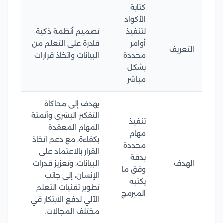
كتابة
الأكواد
لتنفيذ
تصميم أنظمة ذكية
أوامر
قادرة على التعلم من
التعريف
محددة
البيانات واتخاذ قرارات
بشكل
مباشر
يهدف إلى محاكاة
التفكير البشري وأتمتة
تنفيذ
المهام المعقدة
مهام
بكفاءة، مع دعم اتخاذ
محددة
القرار بالاعتماد على
بدقة
الهدف
البيانات، وتعزيز قدرات
وفق ما
الإنسان، إلى جانب
يكتبه
تطوير تقنيات التعلم
المبرمج
الآلي لدفع الابتكار في
مختلف المجالات.