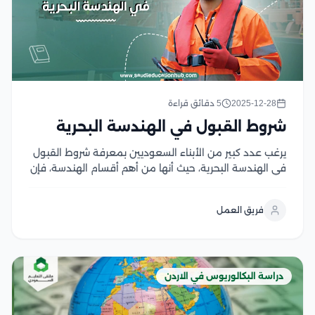
2025-12-28
5 دقائق قراءة
شروط القبول في الهندسة البحرية
يرغب عدد كبير من الأبناء السعوديين بمعرفة شروط القبول
في الهندسة البحرية، حيث أنها من أهم أقسام الهندسة، فإن
هذا التخصص يلبي احتياجات الطلاب الذين يرغبون في
الحصول على شهادة تجعلهم مؤهلين للمشاركة في إدارة
فريق العمل
الموانئ وبناء السفن والغواصات، كما...
دراسة البكالوريوس في الاردن