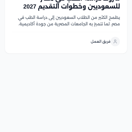
للسعوديين وخطوات التقديم 2027
يطمح الكثير من الطلاب السعوديين إلى دراسة الطب في
مصر، لما تتميز به الجامعات المصرية من جودة أكاديمية،
واعتماد واسع، ورسوم دراسية تنافسية مقارنة بالعديد من
الوجهات التعليمية الأخرى، إلا أن الالتحاق بكليات الطب
فريق العمل
يتطلب استيفاء مجموعة من الشروط، في...