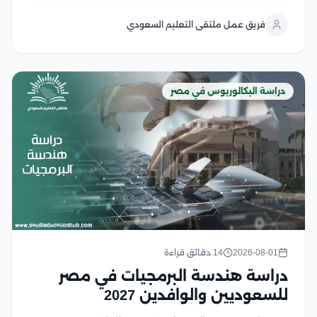
حيث تجمع كليات الإعلام في الجامعات المصرية بين الجودة
فريق عمل ملتقى التعليم السعودي
الأكاديمية، والتدريب العملي، والشهادات المعترف بها، مع...
دراسة البكالوريوس في مصر
2026-08-01
14 دقائق قراءة
دراسة هندسة البرمجيات في مصر
للسعوديين والوافدين 2027