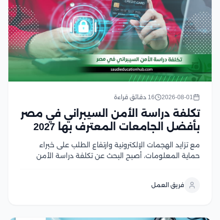
2026-08-01
16 دقائق قراءة
تكلفة دراسة الأمن السيبراني في مصر
بأفضل الجامعات المعترف بها 2027
مع تزايد الهجمات الإلكترونية وارتفاع الطلب على خبراء
حماية المعلومات، أصبح البحث عن تكلفة دراسة الأمن
السيبراني في مصر من أولويات الطلاب الراغبين في دخول
هذا المجال الواعد، لكن اختلاف الرسوم بين الجامعات قد
فريق العمل
يجعل اتخاذ القرار أكثر صعوبة لحسن...