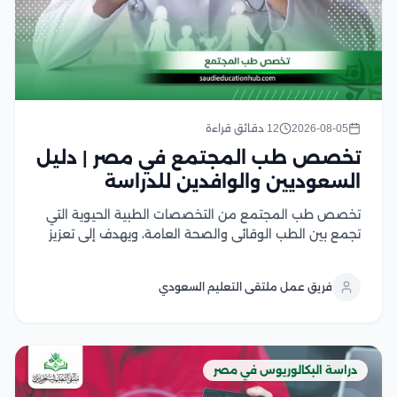
2026-08-05
12 دقائق قراءة
تخصص طب المجتمع في مصر | دليل
السعوديين والوافدين للدراسة
تخصص طب المجتمع من التخصصات الطبية الحيوية التي
تجمع بين الطب الوقائي والصحة العامة، ويهدف إلى تعزيز
صحة الأفراد والمجتمعات من خلال الوقاية من الأمراض،
ودراسة أسباب انتشارها، ووضع الخطط الصحية للحد منها
فريق عمل ملتقى التعليم السعودي
ويشهد هذا التخصص إقبالًا كبير من الطلاب...
دراسة البكالوريوس في مصر