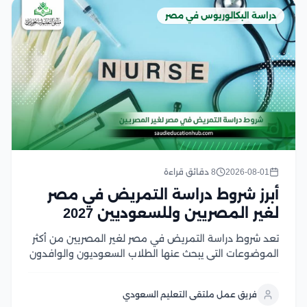
دراسة البكالوريوس في مصر
2026-08-01
8 دقائق قراءة
أبرز شروط دراسة التمريض في مصر
لغير المصريين وللسعوديين 2027
تعد شروط دراسة التمريض في مصر لغير المصريين من أكثر
الموضوعات التي يبحث عنها الطلاب السعوديون والوافدون
الراغبون في الالتحاق بكليات التمريض المصرية، لما تتميز به
من جودة أكاديمية، وتدريب عملي متطور، وشهادات تحظى
فريق عمل ملتقى التعليم السعودي
باعتراف واسع في العديد من الدول...