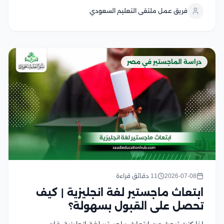
البرنامج من أكثر برامج الدراسات العليا طلبًا بين السعوديين
فريق عمل ملتقى التعليم السعودي
والوافدين، لما يوفره من تأهيل عملي...
دراسة الماجستير في مصر
2026-07-08
11 دقائق قراءة
ابتعاث ماجستير لغة انجليزية | كيف
تحصل على القبول بسهولة؟