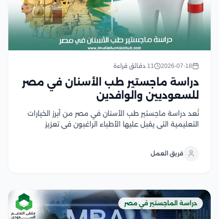
2026-07-18
11 دقائق قراءة
دراسة ماجستير طب الأسنان في مصر
للسعوديين والوافدين
تُعد دراسة ماجستير طب الأسنان في مصر من أبرز الخيارات
التعليمية التي يقبل عليها الأطباء الراغبون في تعزيز
مهاراتهم العلمية والارتقاء بمستواهم المهني، حيث تقدم
الجامعات المصرية برامج دراسات عليا متطورة في مختلف
فريق العمل
تخصصات طب الأسنان، تجمع بين الدراسة الأكاديمية...
دراسة الماجستير في مصر