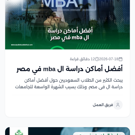
2026-07-18
12 دقائق قراءة
أفضل أماكن دراسة ال mba في مصر
يبحث الكثير من الطلاب السعوديين حول أفضل أماكن
دراسة ال في مصر، وذلك بسبب الشهرة الواسعة للجامعات
المصرية في ذلك المجال، حيث تتميز الجامعات في مصر
بجودة برامجها الأكاديمية التي تحث على الابتكار والإبداع، كما
فريق العمل
تسعى الجامعات المصرية إلى إعداد...