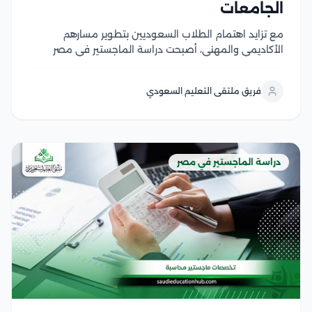
الجامعات
مع تزايد اهتمام الطلاب السعوديين بتطوير مسارهم
الأكاديمي والمهني، أصبحت دراسة الماجستير في مصر
للسعوديين خيارا مميزا يجمع بين جودة التعليم، وتنوع
التخصصات، والبيئة الثقافية القريبة التي تسهل تجربة
فريق ملتقى التعليم السعودي
الدراسة، وتوفر الجامعات المصرية برامج دراسات عليا في
مجالات متعددة، مع...
دراسة الماجستير في مصر