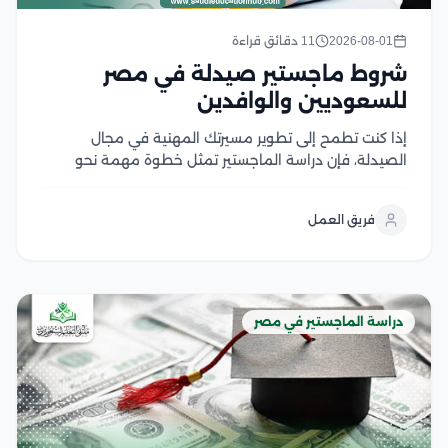
2026-08-01
11 دقائق قراءة
شروط ماجستير صيدلة في مصر
للسعوديين والوافدين
إذا كنت تطمح إلى تطوير مسيرتك المهنية في مجال
الصيدلة، فإن دراسة الماجستير تمثل خطوة مهمة نحو
اكتساب خبرات علمية وعملية متقدمة، لكن قبل التقديم
من الضروري التعرف على شروط ماجستير صيدلة، ومتطلبات
فريق العمل
القبول، والوثائق المطلوبة، وآلية التسجيل في الجامعات...
دراسة الماجستير في مصر