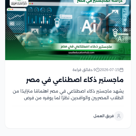
دراسة الماجستير في مصر
2026-07-15
9 دقائق قراءة
ماجستير ذكاء اصطناعي في مصر
يشهد ماجستير ذكاء اصطناعي في مصر اهتمامًا متزايدًا من
الطلاب المصريين والوافدين، نظرًا لما يوفره من فرص
أكاديمية وبحثية في أحد أكثر التخصصات تطورًا وطلبًا على
مستوى العالم، وتحرص الجامعات المصرية على تقديم برامج
فريق العمل
دراسات عليا متخصصة تجمع بين الأسس...