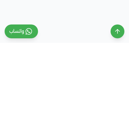
واتساب
ملتقى التعليم السعودي
ملتقى التعليم السعودي منصة تعليمية متخصصة تهدف
إلى تقديم معلومات موثوقة ومحدثة حول التعليم في
المملكة العربية السعودية، تشمل الجامعات، التخصصات،
شروط القبول، والفرص التعليمية المختلفة. كما نقدم
خدمات متكاملة للتسجيل والقبول الجامعي في وجهات
دراسية متعددة مثل مصر، الإمارات، ألمانيا، تركيا وغيرها من
الدول، مع إرشاد أكاديمي احترافي يساعد الطلاب والطالبات
على اختيار المسار التعليمي الأنسب واتخاذ القرار الصحيح بما