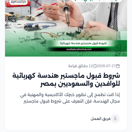
2026-07-27
12 دقائق قراءة
شروط قبول ماجستير هندسة كهربائية
للوافدين والسعوديين بمصر
إذا كنت تطمح إلى تطوير خبرتك الأكاديمية والمهنية في
مجال الهندسة، فإن التعرف على شروط قبول ماجستير
هندسة كهربائية يعد الخطوة الأولى لتحقيق هذا الهدف،
وتحرص الجامعات المصرية على توفير برامج دراسات عليا
فريق العمل
متقدمة تجمع بين الجانب الأكاديمي والتطبيقي، مع...