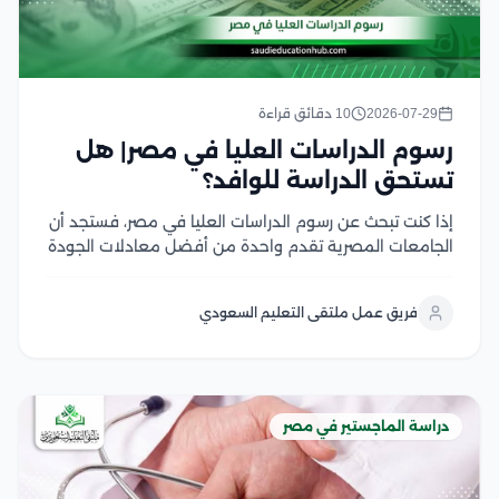
2026-07-29
10 دقائق قراءة
رسوم الدراسات العليا في مصر| هل
تستحق الدراسة للوافد؟
إذا كنت تبحث عن رسوم الدراسات العليا في مصر، فستجد أن
الجامعات المصرية تقدم واحدة من أفضل معادلات الجودة
مقابل التكلفة في المنطقة العربية، سواء في برامج
الماجستير أو الدكتوراه، وتختلف الرسوم بحسب نوع الجامعة،
فريق عمل ملتقى التعليم السعودي
والتخصص، والدرجة العلمية، مع وجود...
دراسة الماجستير في مصر