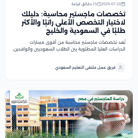
2026-07-20
15 دقائق قراءة
تخصصات ماجستير محاسبة: دليلك
لاختيار التخصص الأعلى راتبًا والأكثر
طلبًا في السعودية والخليج
تُعد تخصصات ماجستير محاسبة من أقوى مسارات
الدراسات العليا المطلوبة بين الطلاب السعوديين والوافدين،
لما تمنحه من خبرات متقدمة تؤهل الخريجين لشغل وظائف
مالية ومحاسبية متميزة في السعودية ودول الخليج، وتوفر
فريق عمل ملتقى التعليم السعودي
الجامعات المصرية المعتمدة برامج أكاديمية تجمع بين
المعرفة العلمية...
دراسة الماجستير في مصر