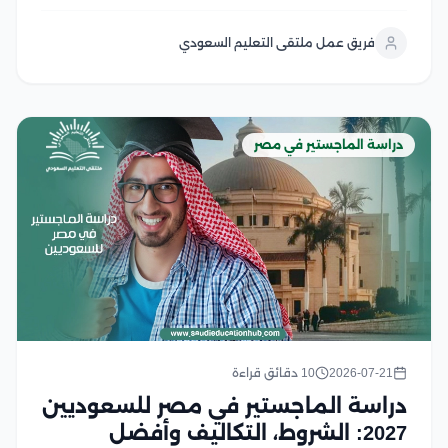
معرفتها لضمان التقديم في الوقت المناسب واستكمال
إجراءات القبول بسهولة، خاصة مع تنوع برامج الدراسات
فريق عمل ملتقى التعليم السعودي
العليا في الجامعات الحكومية والخاصة والأهلية، وتوفر مصر
بيئة...
دراسة الماجستير في مصر
2026-07-21
10 دقائق قراءة
دراسة الماجستير في مصر للسعوديين
2027: الشروط، التكاليف وأفضل