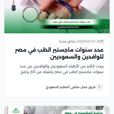
2026-07-28
10 دقائق قراءة
عدد سنوات ماجستير الطب في مصر
للوافدين والسعوديين
يبحث الكثير من الأطباء السعوديين والوافدين عن عدد
سنوات ماجستير الطب في مصر باعتباره من أكثر برامج
الدراسات العليا إقبالًا، لما يوفره من تأهيل أكاديمي متقدم
وتدريب سريري داخل الجامعات والمستشفيات التعليمية،
فريق عمل ملتقى التعليم السعودي
كما يهتم الأطباء بمعرفة مدة دراسة الماجستير في...
دراسة الماجستير في مصر