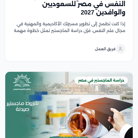
النفس في مصر للسعوديين
والوافدين 2027
إذا كنت تطمح إلى تطوير مسيرتك الأكاديمية والمهنية في
مجال علم النفس، فإن دراسة الماجستير تمثل خطوة مهمة
نحو تحقيق أهدافك، لكن قبل التقديم من الضروري التعرف
على شروط القبول ومتطلبات الجامعات المختلفة لضمان
فريق العمل
استعدادك الكامل، وفي هذا المقال نستعرض...
دراسة الماجستير في مصر