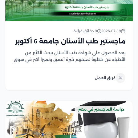
2026-07-19
9 دقائق قراءة
ماجستير طب الأسنان جامعة 6 أكتوبر
بعد الحصول على شهادة طب الأسنان يبحث الكثير من
الأطباء عن خطوة تمنحهم خبرة أعمق وتميزًا أكبر في سوق
العمل، خاصة مع التطور المستمر في تقنيات العلاج
والتخصصات الحديثة، ولهذا يمثل ماجستير طب الأسنان
فريق العمل
جامعة أكتوبر فرصة مهمة للراغبين في...
دراسة الماجستير في مصر