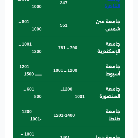
347
القاهرة
1000
جامعة عين
801 ــ
551
شمس
1000
جامعة
1001 ــ
790 ــ 781
الإسكندرية
1200
جامعة
1201
1200 ــ 1001
أسيوط
ـــــــ 1500
جامعة
1200ــ
601 ــ
المنصورة
1001
800
جامعة
1200
1201-1400
طنطا
-1001
1001 –
جامعة بنها
1401