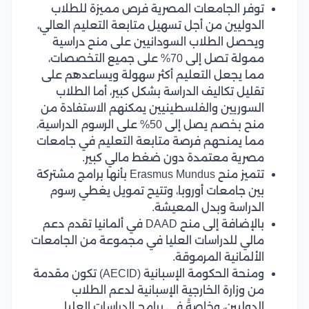
توفر الجامعات المصرية فرص مميزة للطلاب
الدوليين من أجل تسهيل متابعة التعليم العالي،
ويحصل الطلاب السودانيين على منح دراسية
ممولة تصل إلى 70% على جميع التخصصات،
مما يجعل التعليم أكثر سهولة ويساعدهم على
تقليل تكاليف الدراسة بشكل كبير، أما الطلاب
السوريين والفلسطينيين يمكنهم الاستفادة من
منح بخصم يصل إلى 50% على الرسوم الدراسية،
مما يمنحهم فرصة متابعة التعليم في جامعات
مصرية معتمدة دون ضغط مالي كبير.
تتميز منح Erasmus Mundus بأنها برامج مشتركة
بين جامعات أوروبا، وتتيح تمويل يغطي رسوم
الدراسة وبدل المعيشة.
بالإضافة إلى منح DAAD في ألمانيا تقدم دعم
مالي للدراسات العليا في مجموعة من الجامعات
الألمانية المرموقة.
ومنحة الحكومة الإسبانية (AECID) تكون مقدمة
من وزارة الخارجية الإسبانية لدعم الطلاب
الدوليين، وخاصةً في برامج الدراسات العليا