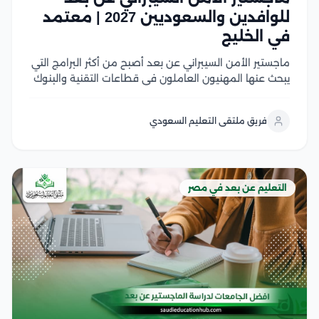
للوافدين والسعوديين 2027 | معتمد
في الخليج
ماجستير الأمن السيبراني عن بعد أصبح من أكثر البرامج التي
يبحث عنها المهنيون العاملون في قطاعات التقنية والبنوك
والتحول الرقمي؛ لأن سوق العمل لم يعد يهتم بالشهادة
وحدها، بل بالقدرة على الجمع بين الخبرة العملية والتخصص
فريق ملتقى التعليم السعودي
المتقدم دون تعطيل الوظيفة...
التعليم عن بعد في مصر