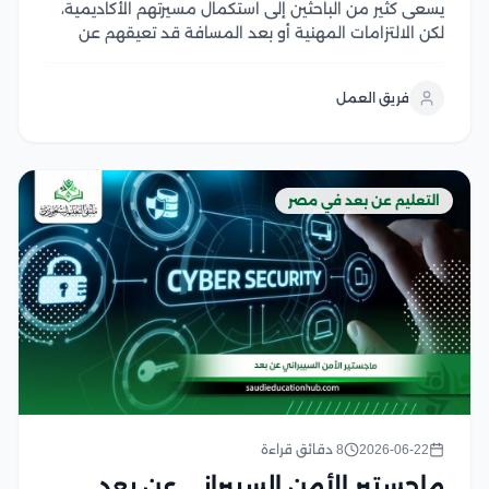
يسعى كثير من الباحثين إلى استكمال مسيرتهم الأكاديمية،
لكن الالتزامات المهنية أو بعد المسافة قد تعيقهم عن
الانتظام في الدراسة، وهنا يزداد البحث عن دراسة الدكتوراه
في مصر عن بعد باعتبارها خيارًا مرنًا يتيح تطوير المهارات
فريق العمل
البحثية والحصول على مؤهل...
التعليم عن بعد في مصر
2026-06-22
8 دقائق قراءة
ماجستير الأمن السيبراني عن بعد