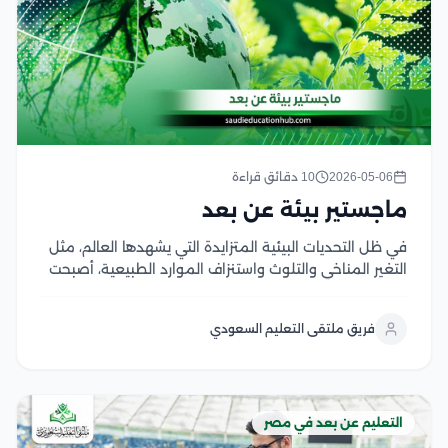
2026-05-06
10 دقائق قراءة
ماجستير بيئة عن بعد
في ظل التحديات البيئية المتزايدة التي يشهدها العالم، مثل
التغير المناخي والتلوث واستنزاف الموارد الطبيعية، أصبحت
العلوم البيئية من أهم المجالات التي تحظى باهتمام كبير
على المستويين الأكاديمي والمهني وتُعد مصر واحدة من
فريق ملتقى التعليم السعودي
الوجهات التعليمية المتميزة في دراسة ماجستير بيئة...
التعليم عن بعد في مصر