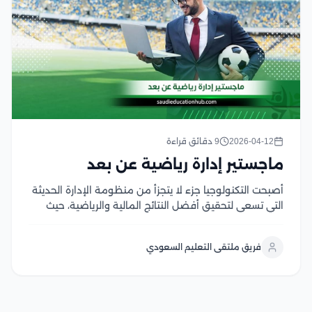
2026-04-12
9 دقائق قراءة
ماجستير إدارة رياضية عن بعد
أصبحت التكنولوجيا جزء لا يتجزأ من منظومة الإدارة الحديثة
التي تسعى لتحقيق أفضل النتائج المالية والرياضية، حيث
يوفر برنامج ماجستير إدارة رياضية عن بعد الأدوات الرقمية
والإدارية التي يحتاجها القادة في الألفية الجديدة للوصول
فريق ملتقى التعليم السعودي
إلى القمة، تهدف الدراسة إلى بناء...