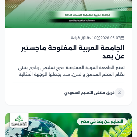
2026-05-07
10 دقائق قراءة
الجامعة العربية المفتوحة ماجستير
عن بعد
تعتبر الجامعة العربية المفتوحة صرح تعليمي ريادي يتبنى
نظام التعلم المدمج والمرن، مما يجعلها الوجهة المثالية
للراغبين في دراسة الماجستير عن بعد بكفاءة واحترافية، كما
تهدف الجامعة إلى تذليل العقبات الجغرافية والزمنية أمام
فريق ملتقى التعليم السعودي
المهنيين والباحثين، من خلال تقديم برامج دراسات...
التعليم عن بعد في مصر