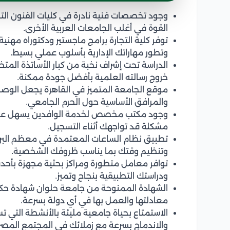
وجود تخصصات فنية نادرة في كليات الفنون التطب
القوة في أغلب الجامعات العربية الأخرى.
توفر كلية التجارة برامج ماجستير ودكتوراه مهن
وتطور مهاراتك الإدارية بأسلوب عملي بسيط.
الدراسة تحت إشراف نخبة من كبار الأساتذة الم
خروج رسالته العلمية بأفضل جودة ممكنة.
موقع الجامعة المتميز في القاهرة يجعل الوصول
والمرافق الأساسية حول الحرم الجامعي.
وجود مكتب مخصص لخدمة الوافدين يسهل عليك ك
مشكلة قد تواجهك أثناء التسجيل.
تطبيق نظام الساعات المعتمدة في معظم البرامج
وتنظيم وقتك بما يناسب ظروفك الشخصية.
توافر معامل متطورة ومراكز بحثية مجهزة بأحدث 
ودراستك التطبيقية بنجاح وتميز.
الشهادة الممنوحة من جامعة حلوان شهادة حكو
معادلتها والعمل بها في أي دولة بسرعة.
الاستمتاع بحياة جامعية مليئة بالأنشطة التي
والاندماج بسرعة مع زملائك في المجتمع المصر