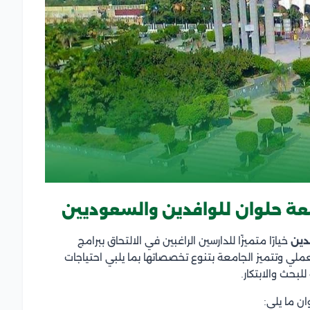
معة حلوان للوافدين والسعوديين
دين
خيارًا متميزًا للدارسين الراغبين في الالتحاق ببرامج
لي وتتميز الجامعة بتنوع تخصصاتها بما يلبي احتياجات
بحث والابتكار.
ن ما يلي: