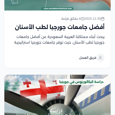
2025-12-30
6 دقائق قراءة
أفضل جامعات جورجيا لطب الأسنان
يبحث أبناء مملكتنا العربية السعودية عن أفضل جامعات
جورجيا لطب الأسنان، حيث توفر جامعات جورجيا استراتيجية
تعليم متقدمة وتعليم عالي الجودة، تتميز بالدمج بين
المناهج الأكاديمية والتطبيقية، مما يساهم في إعداد أطباء
فريق العمل
أسنان مؤهلين وقادرين على الرعاية الصحية المتميزة،
والعمل...
دراسة البكالوريوس في جورجيا