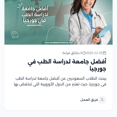
2025-12-25
8 دقائق قراءة
أفضل جامعة لدراسة الطب في
جورجيا
يبحث الطلاب السعوديين عن أفضل جامعة لدراسة الطب
في جورجيا، حيث تعتبر من الدول الأوروبية التي تنخفض بها
تكلفة المعيشة والدراسة وتقدم تعليم عالي الجودة مقارنة
بذلك، كما توفر العديد من التخصصات في مجال الطب، مما
فريق العمل
يمكن الطلاب من دراسة...