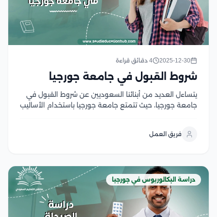
2025-12-30
4 دقائق قراءة
شروط القبول في جامعة جورجيا
يتساءل العديد من أبنائنا السعوديين عن شروط القبول في
جامعة جورجيا، حيث تتمتع جامعة جورجيا باستخدام الأساليب
والتقنيات الحديثة في الدراسة، مما يمنح للطلاب اكتساب
العديد من المهارات التي تساعدهم في سوق العمل الدولي
فريق العمل
والعالمي، كما أن جامعة جورجيا معتمدة...
دراسة البكالوريوس في جورجيا