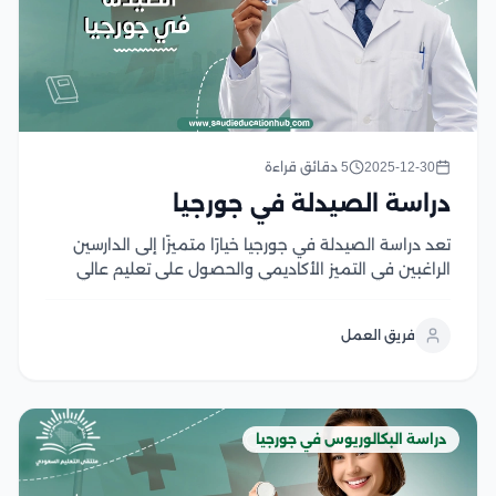
2025-12-30
5 دقائق قراءة
دراسة الصيدلة في جورجيا
تعد دراسة الصيدلة في جورجيا خيارًا متميزًا إلى الدارسين
الراغبين في التميز الأكاديمي والحصول على تعليم عالي
الجودة بتكاليف معقولة ومناسبة، حيث تقدم الجامعات في
جورجيا برامج متنوعة في تخصص الصيدلة في العديد من
فريق العمل
المجالات، كما تتميز الجامعات باستخدام أحدث...
دراسة البكالوريوس في جورجيا