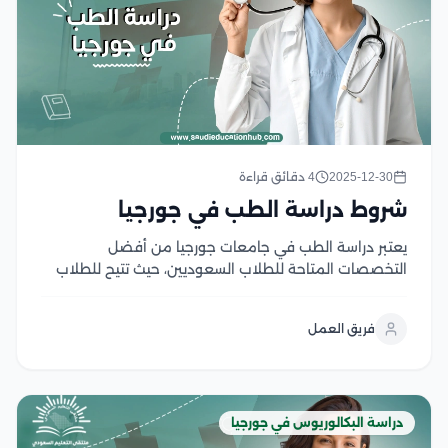
2025-12-30
4 دقائق قراءة
شروط دراسة الطب في جورجيا
يعتبر دراسة الطب في جامعات جورجيا من أفضل
التخصصات المتاحة للطلاب السعوديين، حيث تتيح للطلاب
مزيج جيد من التعليم النظري والممارسة والتدريب أثناء
الدراسة، كما يتلقى الطلاب التدريبات المناسبة في أفضل
فريق العمل
المستشفيات والمراكز الصحية، بالإضافة إلى قيام الجامعات
الجورجية بتقديم...
دراسة البكالوريوس في جورجيا